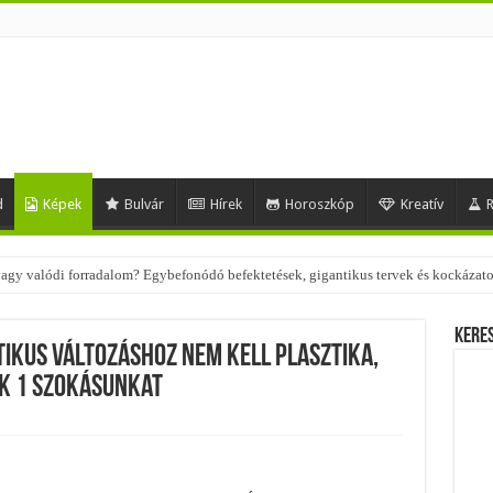
d
Képek
Bulvár
Hírek
Horoszkóp
Kreatív
R
 – nézd meg, milyen stílusokhoz illenek!
Kere
tikus változáshoz nem kell plasztika,
k 1 szokásunkat
s