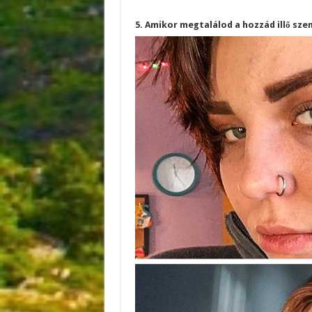
5. Amikor megtalálod a hozzád illő sz