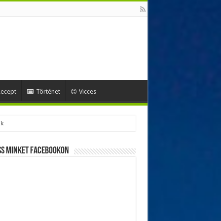
ecept
Történet
Vicces
ss minket Facebookon