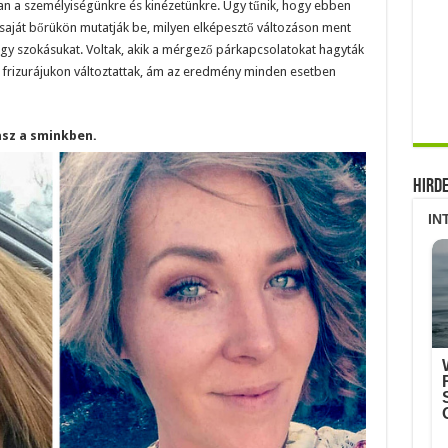
an a személyiségünkre és kinézetünkre. Úgy tűnik, hogy ebben
a saját bőrükön mutatják be, milyen elképesztő változáson ment
egy szokásukat. Voltak, akik a mérgező párkapcsolatokat hagyták
frizurájukon változtattak, ám az eredmény minden esetben
asz a sminkben.
Hird