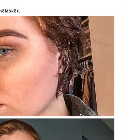
emöldököt.