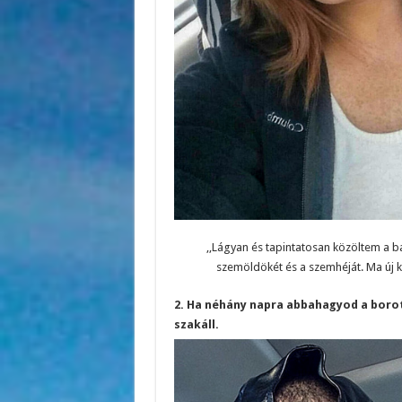
,,Lágyan és tapintatosan közöltem a b
szemöldökét és a szemhéját. Ma új kép
2. Ha néhány napra abbahagyod a boro
szakáll.