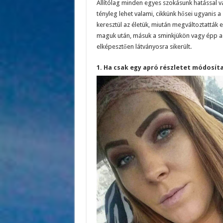
Állítólag minden egyes szokásunk hatással v
tényleg lehet valami, cikkünk hősei ugyanis 
keresztül az életük, miután megváltoztatták 
maguk után, másuk a sminkjükön vagy épp a 
elképesztően látványosra sikerült.
1. Ha csak egy apró részletet módosít