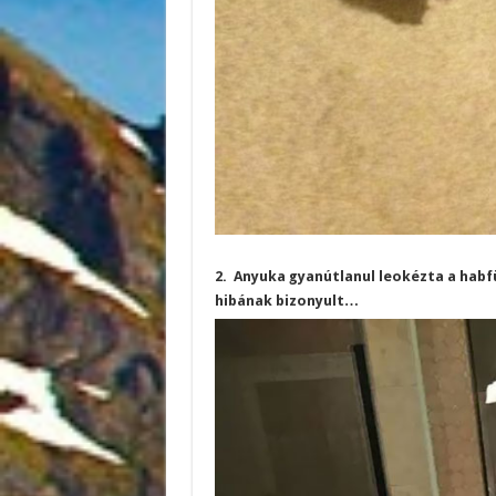
2. Anyuka gyanútlanul leokézta a habf
hibának bizonyult…