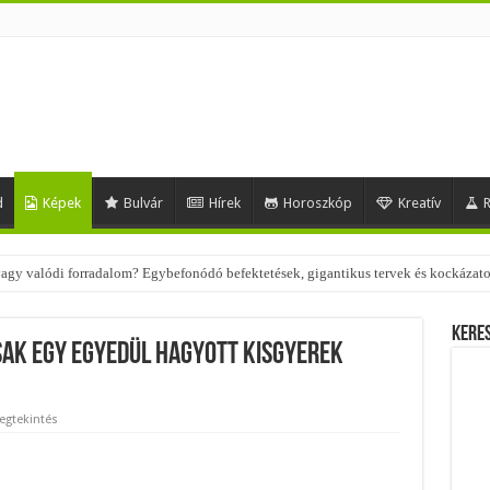
d
Képek
Bulvár
Hírek
Horoszkóp
Kreatív
R
 – nézd meg, milyen stílusokhoz illenek!
Kere
sak egy egyedül hagyott kisgyerek
egtekintés