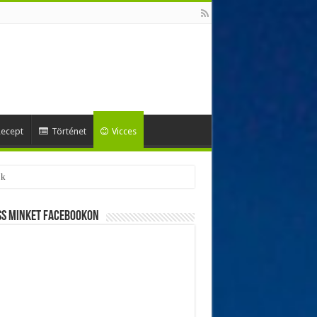
ecept
Történet
Vicces
ss minket Facebookon