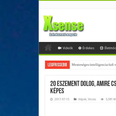
Videók
Érdekes
Életmó
Legfrissebb
Az övtáskák továbbra is trendik
20 eszement dolog, amire c
képes
2017-07-15
Képek
,
Vicces
5,381 M