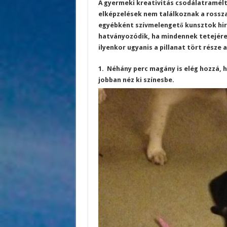
A gyermeki kreativitás csodálatramélt
elképzelések nem találkoznak a rosszas
egyébként szívmelengető kunsztok hir
hatványozódik, ha mindennek tetejére
ilyenkor ugyanis a pillanat tört rész
1. Néhány perc magány is elég hozzá, h
jobban néz ki színesbe.