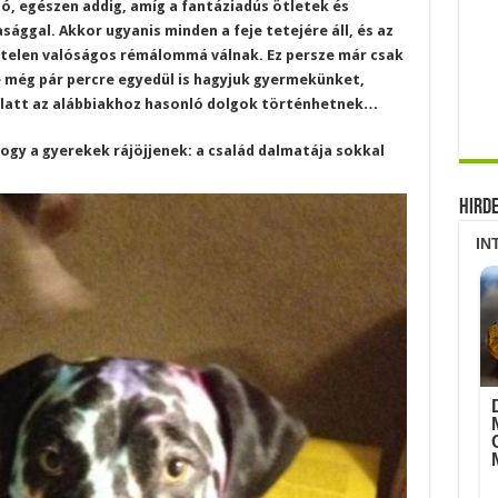
ó, egészen addig, amíg a fantáziadús ötletek és
ággal. Akkor ugyanis minden a feje tetejére áll, és az
telen valóságos rémálommá válnak. Ez persze már csak
 még pár percre egyedül is hagyjuk gyermekünket,
e alatt az alábbiakhoz hasonló dolgok történhetnek…
ogy a gyerekek rájöjjenek: a család dalmatája sokkal
Hird