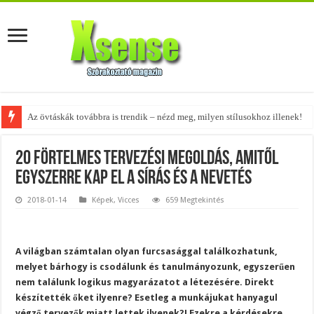
A tökéletes táskák férfiaknak – fedezd fel az 5 legjobb fazont!
20 förtelmes tervezési megoldás, amitől
egyszerre kap el a sírás és a nevetés
2018-01-14
Képek
,
Vicces
659 Megtekintés
A világban számtalan olyan furcsasággal találkozhatunk,
melyet bárhogy is csodálunk és tanulmányozunk, egyszerűen
nem találunk logikus magyarázatot a létezésére. Direkt
készítették őket ilyenre? Esetleg a munkájukat hanyagul
végző tervezők miatt lettek ilyenek?! Ezekre a kérdésekre