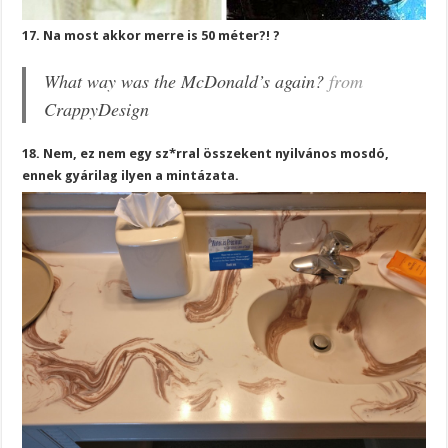
17. Na most akkor merre is 50 méter?! ?
What way was the McDonald’s again?
from
CrappyDesign
18. Nem, ez nem egy sz*rral összekent nyilvános mosdó,
ennek gyárilag ilyen a mintázata.