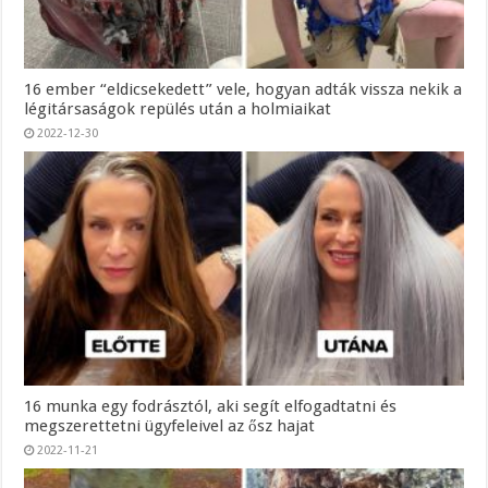
16 ember “eldicsekedett” vele, hogyan adták vissza nekik a
légitársaságok repülés után a holmiaikat
2022-12-30
16 munka egy fodrásztól, aki segít elfogadtatni és
megszerettetni ügyfeleivel az ősz hajat
2022-11-21