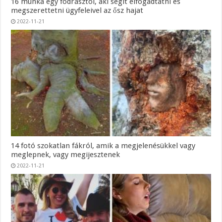
16 munka egy fodrásztól, aki segít elfogadtatni és
megszerettetni ügyfeleivel az ősz hajat
2022-11-21
14 fotó szokatlan fákról, amik a megjelenésükkel vagy
meglepnek, vagy megijesztenek
2022-11-21