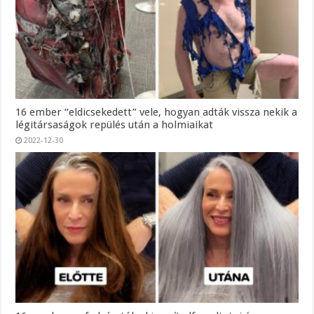
16 ember “eldicsekedett” vele, hogyan adták vissza nekik a
légitársaságok repülés után a holmiaikat
2022-12-30