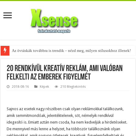
Az övtáskák továbbra is trendik – nézd meg, milyen stílusokhoz illenek!
A tökéletes táskák férfiaknak – fedezd fel az 5 legjobb fazont!
20 rendkívül kreatív reklám, ami valóban
felkelti az emberek figyelmét
2018-08-16
Képek
210 Megtekintés
Sajnos az esetek nagy részében csak olyan reklámokkal találkozunk,
amik semmitmondóak, jelentéktelenek, sőt, némelyik rendkívül
idegesítő is. Emiatt aztán nem csoda, ha nem kedveljük a hirdetéseket.
De mennyivel más lenne a helyzet, ha többször találkoznánk olyan
reklámokkal, amik nagyon ötletesek, kreatívak, figyelemfelkeltőek és