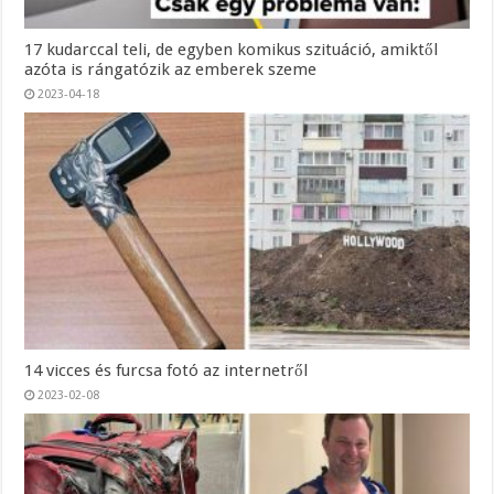
17 kudarccal teli, de egyben komikus szituáció, amiktől
azóta is rángatózik az emberek szeme
2023-04-18
14 vicces és furcsa fotó az internetről
2023-02-08