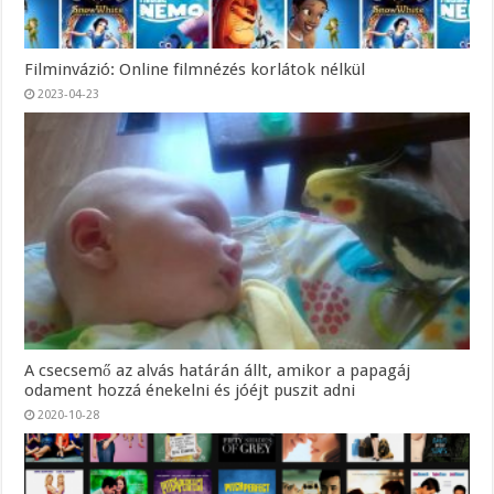
Filminvázió: Online filmnézés korlátok nélkül
2023-04-23
A csecsemő az alvás határán állt, amikor a papagáj
odament hozzá énekelni és jóéjt puszit adni
2020-10-28