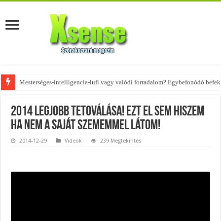
Mesterséges-intelligencia-lufi vagy valódi forradalom? Egybefonódó befekt
2014 legjobb tetoválása! Ezt el sem hiszem
ha nem a saját szememmel látom!
2014-12-29
Videók
239 Megtekintés