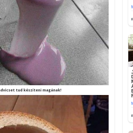
endvicset tud készíteni magának!