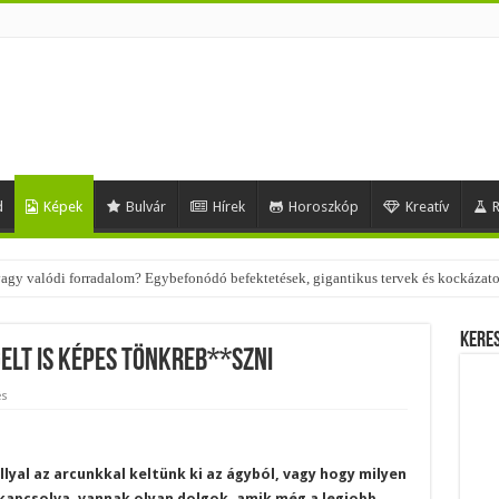
d
Képek
Bulvár
Hírek
Horoszkóp
Kreatív
R
 – nézd meg, milyen stílusokhoz illenek!
Kere
gelt is képes tönkreb**szni
és
yal az arcunkkal keltünk ki az ágyból, vagy hogy milyen
ekapcsolva, vannak olyan dolgok, amik még a legjobb