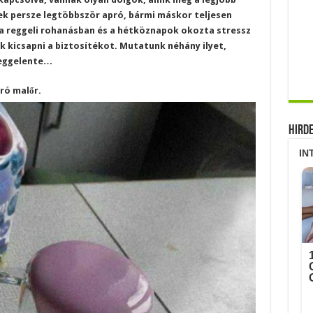
ek persze legtöbbször apró, bármi máskor teljesen
a reggeli rohanásban és a hétköznapok okozta stressz
 kicsapni a biztosítékot. Mutatunk néhány ilyet,
reggelente…
ró malőr.
Hird