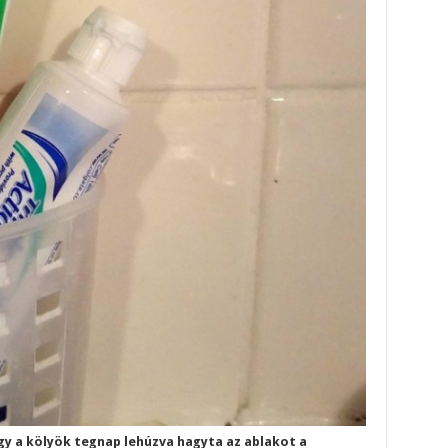
gy a kölyök tegnap lehúzva hagyta az ablakot a