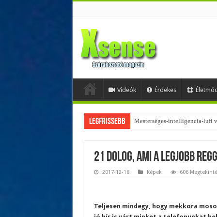
Videók
Érdekes
Életmó
Legfrissebb
Az övtáskák továbbra is trendik
21 dolog, ami a legjobb reg
2017-12-18
Képek
606 Megtekint
Teljesen mindegy, hogy mekkora mosoll
jó hír is várt minket a telefonunkat b