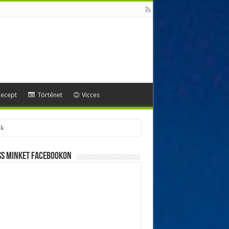
ecept
Történet
Vicces
ss minket Facebookon