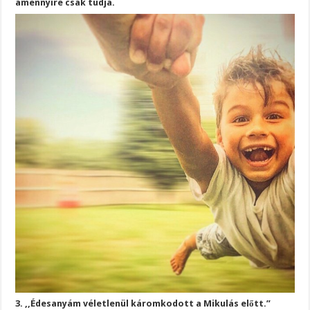
amennyire csak tudja.
3. ,,Édesanyám véletlenül káromkodott a Mikulás előtt.”