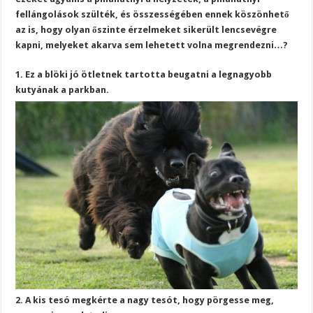
fellángolások szülték, és összességében ennek köszönhető
az is, hogy olyan őszinte érzelmeket sikerült lencsevégre
kapni, melyeket akarva sem lehetett volna megrendezni…?
1. Ez a blöki jó ötletnek tartotta beugatni a legnagyobb
kutyának a parkban.
2. A kis tesó megkérte a nagy tesót, hogy pörgesse meg,