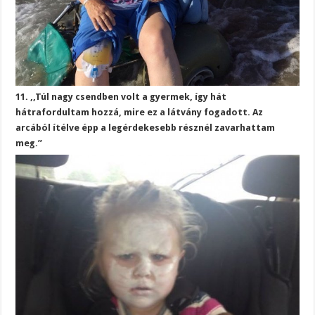
11. ,,Túl nagy csendben volt a gyermek, így hát
hátrafordultam hozzá, mire ez a látvány fogadott. Az
arcából ítélve épp a legérdekesebb résznél zavarhattam
meg.”