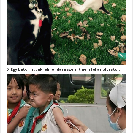
5. Egy bátor fiú, aki elmondása szerint nem fél az oltástól.