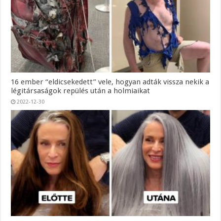
16 ember “eldicsekedett” vele, hogyan adták vissza nekik a
légitársaságok repülés után a holmiaikat
2022-12-30