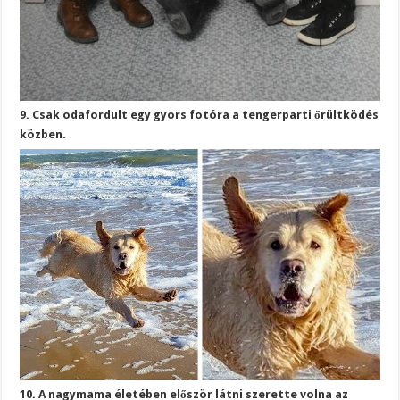
9. Csak odafordult egy gyors fotóra a tengerparti őrültködés
közben.
10. A nagymama életében először látni szerette volna az