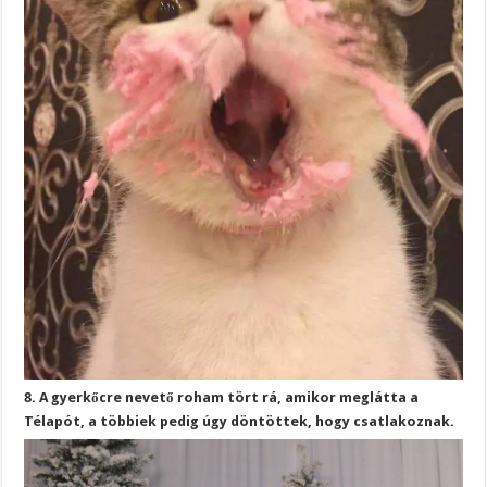
8. A gyerkőcre nevető roham tört rá, amikor meglátta a
Télapót, a többiek pedig úgy döntöttek, hogy csatlakoznak.