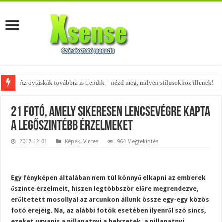
A tökéletes táskák férfiaknak – fedezd fel az 5 legjobb fazont!
21 fotó, amely sikeresen lencsevégre kapta
a legőszintébb érzelmeket
2017-12-01
Képek
,
Vicces
964 Megtekintés
Egy fényképen általában nem túl könnyű elkapni az emberek
őszinte érzelmeit, hiszen legtöbbször előre megrendezve,
erőltetett mosollyal az arcunkon állunk össze egy-egy közös
fotó erejéig. Na, az alábbi fotók esetében ilyenről szó sincs,
ezeket ugyanis a pillanatnyi a helyzetek, a pillanatnyi