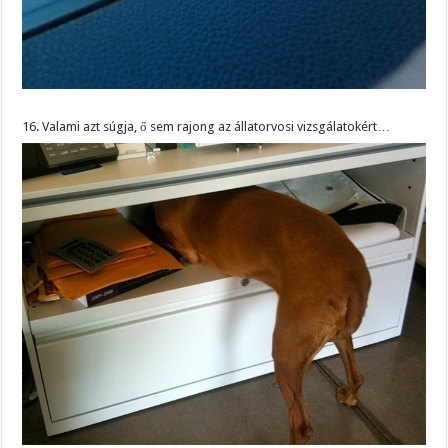
16. Valami azt súgja, ő sem rajong az állatorvosi vizsgálatokért…