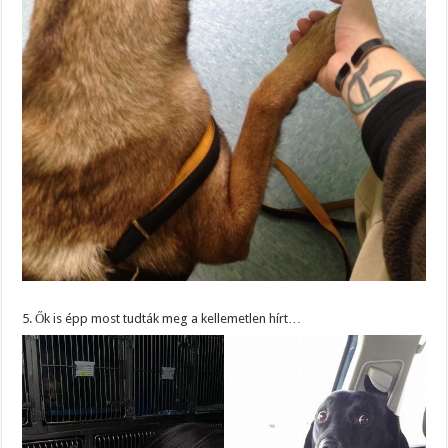
5. Ők is épp most tudták meg a kellemetlen hírt…