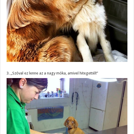
3. ,,Szóval ez lenne az a nagy móka, amivel hitegettél!”