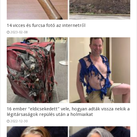
14 vicces és furcsa fotó az internetről
2023-02-08
16 ember “eldicsekedett” vele, hogyan adták vissza nekik a
légitársaságok repülés után a holmiaikat
2022-12-30