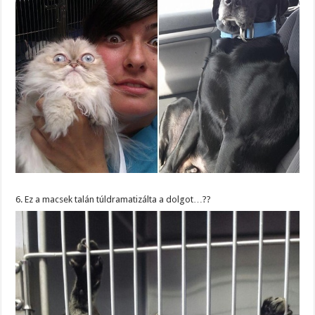
6. Ez a macsek talán túldramatizálta a dolgot…??