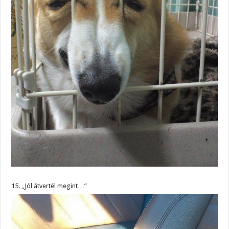
15. ,,Jól átvertél megint…”