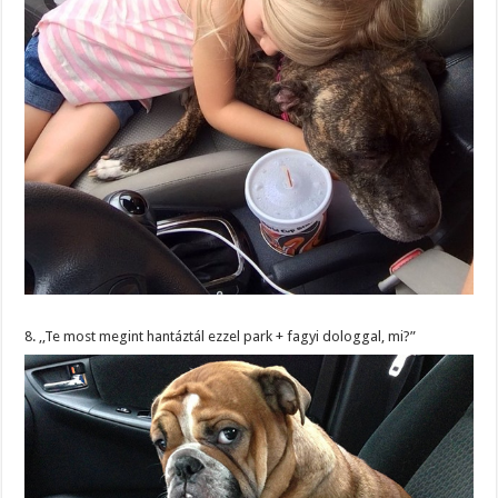
8. ,,Te most megint hantáztál ezzel park + fagyi dologgal, mi?”