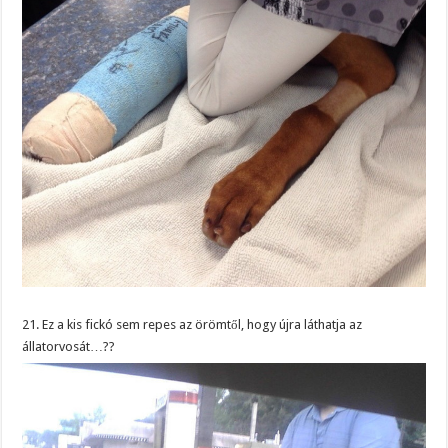
21. Ez a kis fickó sem repes az örömtől, hogy újra láthatja az
állatorvosát…??