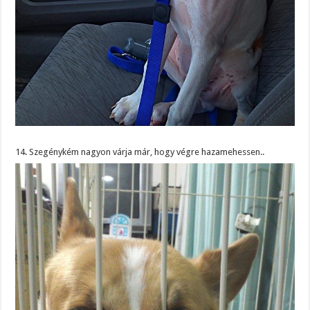
14. Szegénykém nagyon várja már, hogy végre hazamehessen..