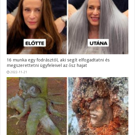
16 munka egy fodrásztól, aki segít elfogadtatni és
megszerettetni ügyfeleivel az ősz hajat
2022-11-21