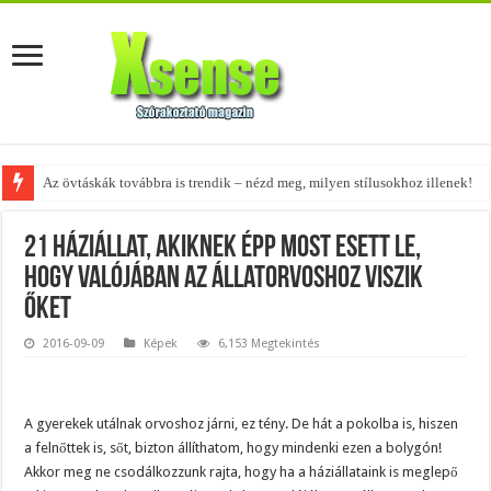
A tökéletes táskák férfiaknak – fedezd fel az 5 legjobb fazont!
21 háziállat, akiknek épp most esett le,
hogy valójában az állatorvoshoz viszik
őket
2016-09-09
Képek
6,153 Megtekintés
A gyerekek utálnak orvoshoz járni, ez tény. De hát a pokolba is, hiszen
a felnőttek is, sőt, bizton állíthatom, hogy mindenki ezen a bolygón!
Akkor meg ne csodálkozzunk rajta, hogy ha a háziállataink is meglepő