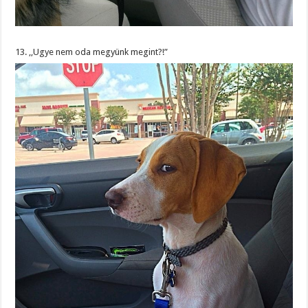
13. ,,Ugye nem oda megyünk megint?!”