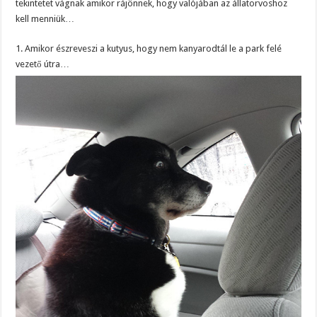
tekintetet vágnak amikor rájönnek, hogy valójában az állatorvoshoz
kell menniük…
1. Amikor észreveszi a kutyus, hogy nem kanyarodtál le a park felé
vezető útra…