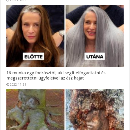
2022-12-30
16 munka egy fodrásztól, aki segít elfogadtatni és
megszerettetni ügyfeleivel az ősz hajat
2022-11-21