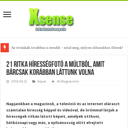
Az övtáskák továbbra is trendik – nézd meg, milyen stílusokhoz illenek!
A tökéletes táskák férfiaknak – fedezd fel az 5 legjobb fazont!
21 ritka hírességfotó a múltból, amit
bárcsak korábban láttunk volna
2018-09-22
Képek
40 Megtekintés
Napjainkban a magazinok, a televízió és az internet eláraszt
számtalan híresség képpel és videóval, de örömmel látjuk a
hírességek ritkán látott képeit, amelyek otthoni,
hétköznapi vagy más, a nyilvánosság előtt elrejtett