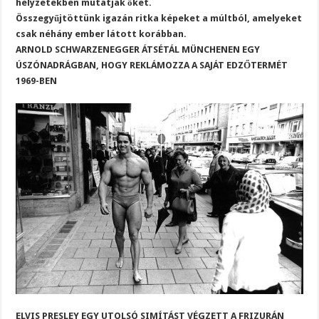
helyzetekben mutatják őket.
Összegyűjtöttünk igazán ritka képeket a múltból, amelyeket
csak néhány ember látott korábban.
ARNOLD SCHWARZENEGGER ÁTSÉTÁL MÜNCHENEN EGY
ÚSZÓNADRÁGBAN, HOGY REKLÁMOZZA A SAJÁT EDZŐTERMÉT
1969-BEN
ELVIS PRESLEY EGY UTOLSÓ SIMÍTÁST VÉGZETT A FRIZURÁN