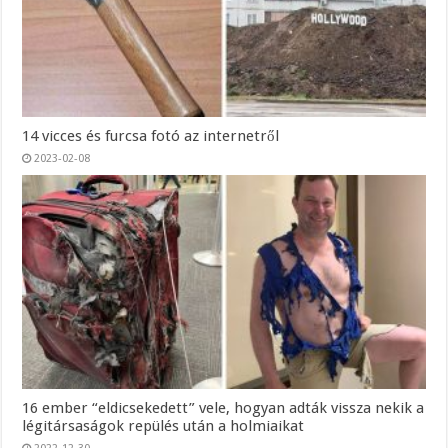
14 vicces és furcsa fotó az internetről
2023-02-08
16 ember “eldicsekedett” vele, hogyan adták vissza nekik a
légitársaságok repülés után a holmiaikat