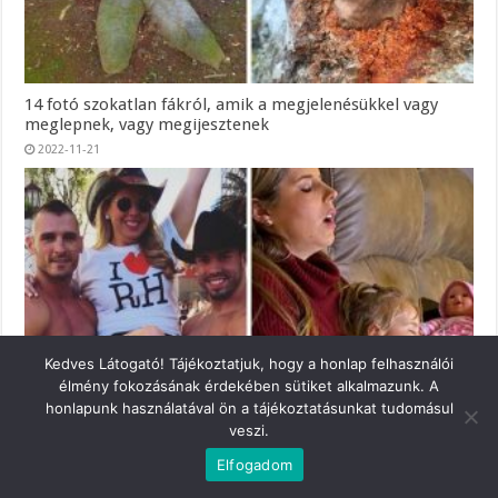
14 fotó szokatlan fákról, amik a megjelenésükkel vagy
meglepnek, vagy megijesztenek
2022-11-21
Kedves Látogató! Tájékoztatjuk, hogy a honlap felhasználói
élmény fokozásának érdekében sütiket alkalmazunk. A
honlapunk használatával ön a tájékoztatásunkat tudomásul
19 szülő őszintén megmutatta, hogyan éltek a gyerekeik
veszi.
előtt, és hogyan változott meg velük az életük
Elfogadom
2022-11-20