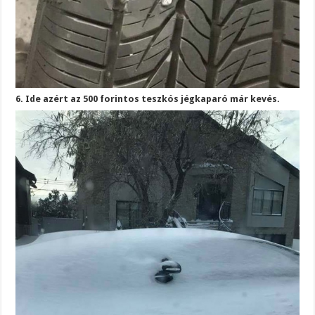
6. Ide azért az 500 forintos teszkós jégkaparó már kevés.