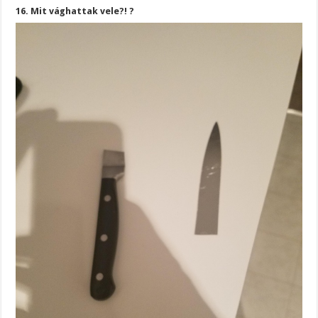
16. Mit vághattak vele?! ?