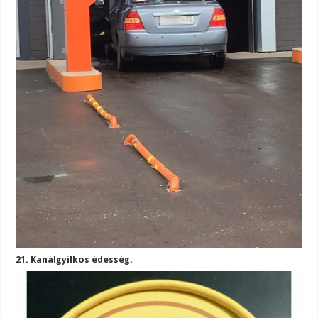
21. Kanálgyilkos édesség.