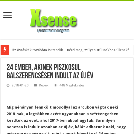
A tökéletes táskák férfiaknak – fedezd fel az 5 legjobb fazont!
24 ember, akinek piszkosul
balszerencsésen indult az új év
2018-01-20
Képek
448 Megtekintés
Míg néhányan fennkölt mosollyal az arcukon vágtak neki
2018-nak, a legtöbben azért ugyanabban a sz*rtengerben
kezdtük az évet, ahol 2017-ben abbahagytuk. Bármilyen
nehezen is indult azonban az új év, hálát adhatunk neki, hogy
mégsem úgy végeztük, mint a most következő 24 ember