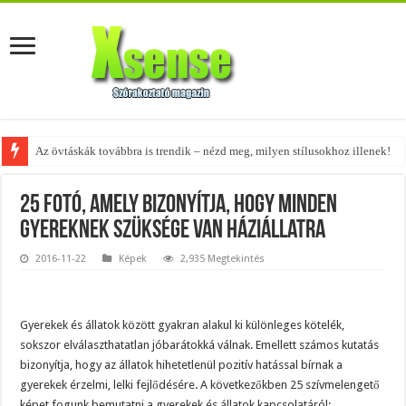
A tökéletes táskák férfiaknak – fedezd fel az 5 legjobb fazont!
25 fotó, amely bizonyítja, hogy minden
gyereknek szüksége van háziállatra
2016-11-22
Képek
2,935 Megtekintés
Gyerekek és állatok között gyakran alakul ki különleges kötelék,
sokszor elválaszthatatlan jóbarátokká válnak. Emellett számos kutatás
bizonyítja, hogy az állatok hihetetlenül pozitív hatással bírnak a
gyerekek érzelmi, lelki fejlődésére. A következőkben 25 szívmelengető
képet fogunk bemutatni a gyerekek és állatok kapcsolatáról: