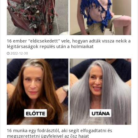
16 ember “eldicsekedett” vele, hogyan adták vissza nekik a
légitársaságok repülés után a holmiaikat
2022-12-30
16 munka egy fodrásztól, aki segít elfogadtatni és
megszerettetni ügyfeleivel az ősz hajat