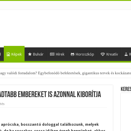
d
Képek
Bulvár
Hírek
Horoszkóp
Kreatív
R
 – nézd meg, milyen stílusokhoz illenek!
Kere
adtabb embereket is azonnal kiborítja
tés
 aprócska, bosszantó dologgal találkozunk, melyek
 de ha rosszkor, rossz időben érnek bennünket, akkor