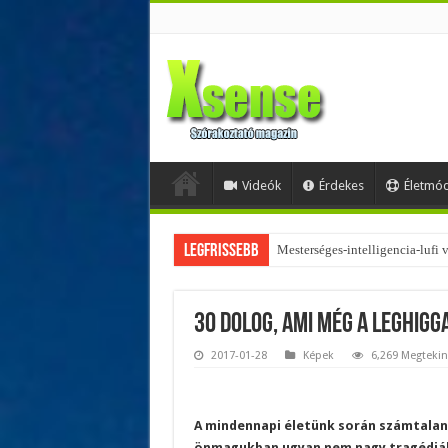
Videók
Érdekes
Életmó
Legfrissebb
Az övtáskák továbbra is trendik
30 dolog, ami még a leghigg
2017-01-28
Képek
6,269 Megtekin
A mindennapi életünk során számtalan
önmagukban ugyan nem nagy tragédiák,