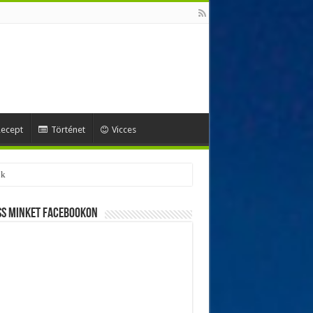
ecept
Történet
Vicces
ss minket Facebookon