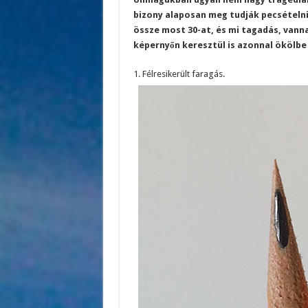
bizony alaposan meg tudják pecsételni
össze most 30-at, és mi tagadás, vann
képernyőn keresztül is azonnal ökölb
1. Félresikerült faragás.