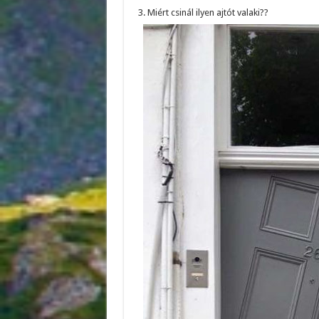
3. Miért csinál ilyen ajtót valaki??