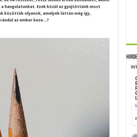
 a hangulatunkat. Ezek közül az gyűjtöttünk most
ak közöttük olyanok, amelyek láttán még így,
e rándul az ember keze…?
Hird