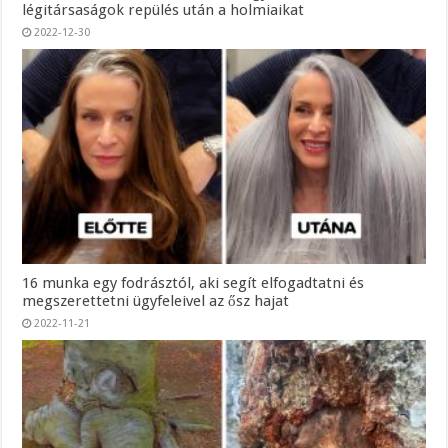
légitársaságok repülés után a holmiaikat
2022-12-30
16 munka egy fodrásztól, aki segít elfogadtatni és
megszerettetni ügyfeleivel az ősz hajat
2022-11-21