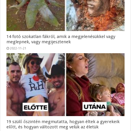
14 fotó szokatlan fákról, amik a megjelenésükkel vagy
meglepnek, vagy megijesztenek
2022-11-21
19 szülő őszintén megmutatta, hogyan éltek a gyerekeik
előtt, és hogyan változott meg velük az életük