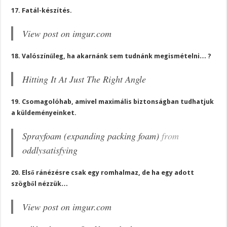
17. Fatál-készítés.
View post on imgur.com
18. Valószínűleg, ha akarnánk sem tudnánk megismételni… ?
Hitting It At Just The Right Angle
19. Csomagolóhab, amivel maximális biztonságban tudhatjuk
a küldeményeinket.
Sprayfoam (expanding packing foam)
from
oddlysatisfying
20. Első ránézésre csak egy romhalmaz, de ha egy adott
szögből nézzük…
View post on imgur.com