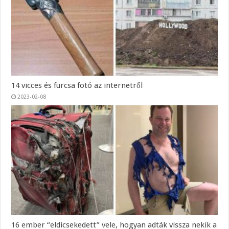
14 vicces és furcsa fotó az internetről
2023-02-08
16 ember “eldicsekedett” vele, hogyan adták vissza nekik a