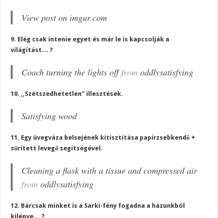
View post on imgur.com
9. Elég csak intenie egyet és már le is kapcsolják a
világítást… ?
Coach turning the lights off
from
oddlysatisfying
10. ,,Szétszedhetetlen” illesztések.
Satisfying wood
11. Egy üvegváza belsejének kitisztítása papírzsebkendő +
sűrített levegő segítségével.
Cleaning a flask with a tissue and compressed air
from
oddlysatisfying
12. Bárcsak minket is a Sarki-fény fogadna a házunkból
kilépve… ?