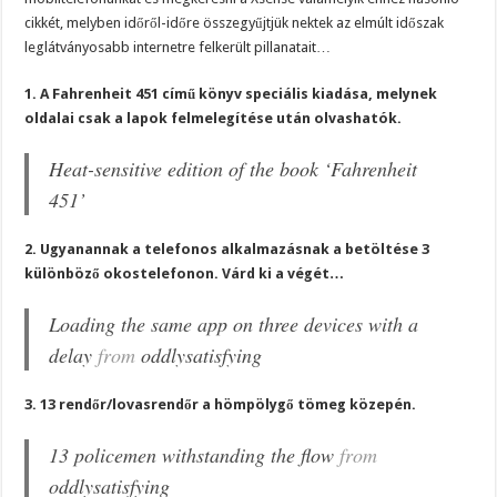
cikkét, melyben időről-időre összegyűjtjük nektek az elmúlt időszak
leglátványosabb internetre felkerült pillanatait…
1. A Fahrenheit 451 című könyv speciális kiadása, melynek
oldalai csak a lapok felmelegítése után olvashatók.
Heat-sensitive edition of the book ‘Fahrenheit
451’
2. Ugyanannak a telefonos alkalmazásnak a betöltése 3
különböző okostelefonon. Várd ki a végét…
Loading the same app on three devices with a
delay
from
oddlysatisfying
3. 13 rendőr/lovasrendőr a hömpölygő tömeg közepén.
13 policemen withstanding the flow
from
oddlysatisfying