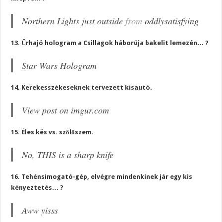
Northern Lights just outside
from
oddlysatisfying
13. Űrhajó hologram a Csillagok háborúja bakelit lemezén… ?
Star Wars Hologram
14. Kerekesszékeseknek tervezett kisautó.
View post on imgur.com
15. Éles kés vs. szőlőszem.
No, THIS is a sharp knife
16. Tehénsimogató-gép, elvégre mindenkinek jár egy kis
kényeztetés… ?
Aww yisss