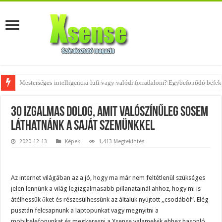
Az övtáskák továbbra is trendik – nézd meg, milyen stílusokhoz illenek!
30 izgalmas dolog, amit valószínűleg sosem
láthatnánk a saját szemünkkel
2020-12-13
Képek
1,413 Megtekintés
Az internet világában az a jó, hogy ma már nem feltétlenül szükséges
jelen lennünk a világ legizgalmasabb pillanatainál ahhoz, hogy mi is
átélhessük őket és részesülhessünk az általuk nyújtott ,,csodából”. Elég
pusztán felcsapnunk a laptopunkat vagy megnyitni a
mobiltelefonunkat és megkeresni a Xsense valamelyik ehhez hasonló