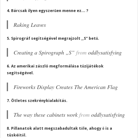
4. Bárcsak ilyen egyszerűen menne ez… ?
Raking Leaves
5. Spirográf segítségével megrajzolt ,,S” betű.
Creating a Spirograph „S”
from
oddlysatisfying
6. Az amerikai zászló megformálása tűzijátékok
segítségével.
Fireworks Display Creates The American Flag
7. Ötletes szekrénykialakítás.
The way these cabinets work
from
oddlysatisfying
8. Pillanatok alatt megszabadultak tőle, ahogy ő is a
tüskéitől.