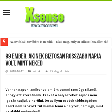
A tökéletes táskák férfiaknak – fedezd fel az 5 legjobb fazont!
99 ember, akinek biztosan rosszabb napja
volt, mint neked
2018-10-12
Képek
75 Megtekintés
Vannak napok, amikor valamiért semmi sem úgy sikerül,
ahogy azt szeretnénk. Ezeket a helyzeteket sajnos nem
igazán tudjuk elkerülni. De az ilyen esetek többségében
azért nem szokott túl drámai lenni a helyzet, nem úgy, mint
az alábbi embereknél.