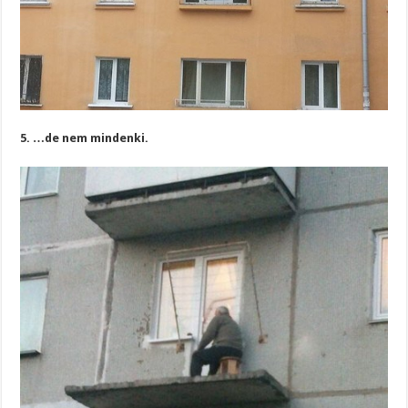
5. …de nem mindenki.