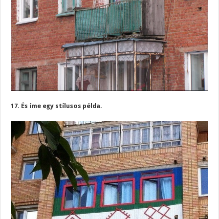
17. És íme egy stílusos példa.