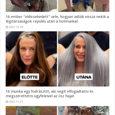
16 ember “eldicsekedett” vele, hogyan adták vissza nekik a
légitársaságok repülés után a holmiaikat
2022-12-30
16 munka egy fodrásztól, aki segít elfogadtatni és
megszerettetni ügyfeleivel az ősz hajat
2022-11-21