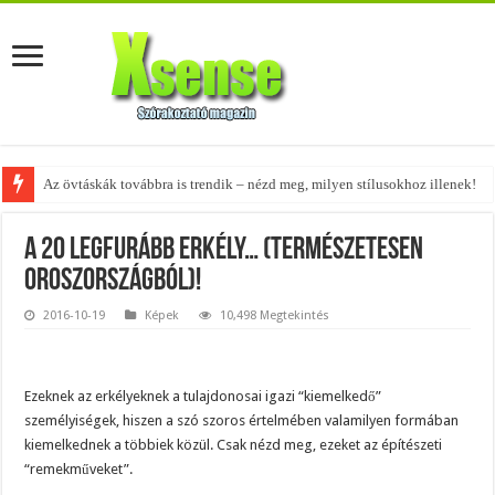
A tökéletes táskák férfiaknak – fedezd fel az 5 legjobb fazont!
A 20 legfurább erkély… (természetesen
Oroszországból)!
2016-10-19
Képek
10,498 Megtekintés
Ezeknek az erkélyeknek a tulajdonosai igazi “kiemelkedő”
személyiségek, hiszen a szó szoros értelmében valamilyen formában
kiemelkednek a többiek közül. Csak nézd meg, ezeket az építészeti
“remekműveket”.