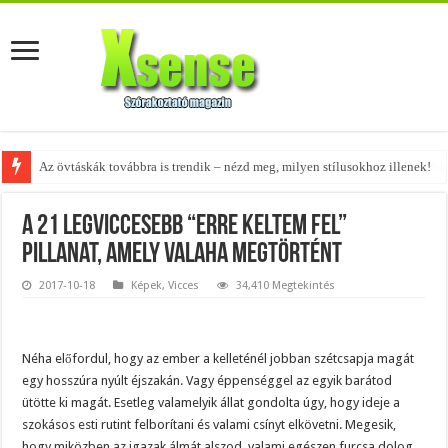
Az övtáskák továbbra is trendik – nézd meg, milyen stílusokhoz illenek!
A tökéletes táskák férfiaknak – fedezd fel az 5 legjobb fazont!
A 21 legviccesebb “erre keltem fel”
pillanat, amely valaha megtörtént
2017-10-18
Képek
,
Vicces
34,410 Megtekintés
Néha előfordul, hogy az ember a kelleténél jobban szétcsapja magát
egy hosszúra nyúlt éjszakán. Vagy éppenséggel az egyik barátod
ütötte ki magát. Esetleg valamelyik állat gondolta úgy, hogy ideje a
szokásos esti rutint felborítani és valami csínyt elkövetni. Megesik,
hogy miközben az igazak álmát alszod, valami egészen furcsa dolog