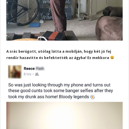
A srác berúgott, utólag látta a mobilján, hogy két jó fej
rendőr hazavitte és befektették az ágyba! Ez mekkora