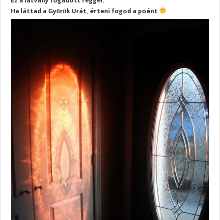
Ez a látvány fogadott reggel.
Ha láttad a Gyűrűk Urát, érteni fogod a poént