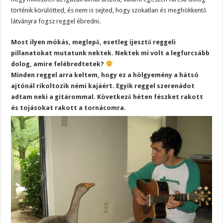
történik körülötted, és nem is sejted, hogy szokatlan és meghökkentő
látványra fogsz reggel ébredni.
Most ilyen mókás, meglepő, esetleg ijesztő reggeli
pillanatokat mutatunk nektek. Nektek mi volt a legfurcsább
dolog, amire felébredtetek?
Minden reggel arra keltem, hogy ez a hölgyemény a hátsó
ajtónál rikoltozik némi kajáért. Egyik reggel szerenádot
adtam neki a gitárommal. Következő héten fészket rakott
és tojásokat rakott a tornácomra.