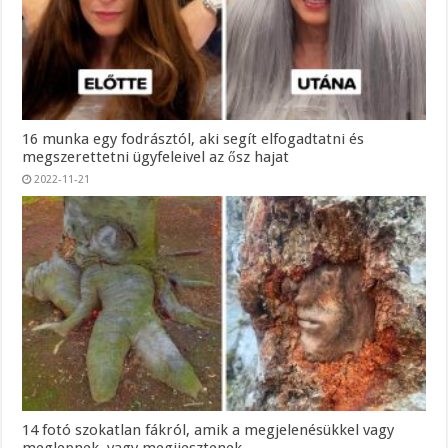
16 munka egy fodrásztól, aki segít elfogadtatni és
megszerettetni ügyfeleivel az ősz hajat
2022-11-21
14 fotó szokatlan fákról, amik a megjelenésükkel vagy
meglepnek, vagy megijesztenek