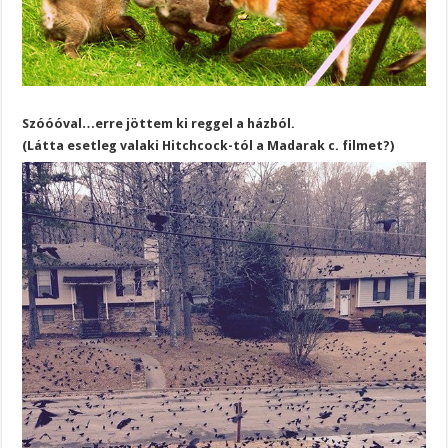
Szóóóval…erre jöttem ki reggel a házból.
(Látta esetleg valaki Hitchcock-tól a Madarak c. filmet?)