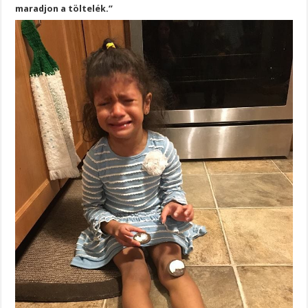
maradjon a töltelék.”