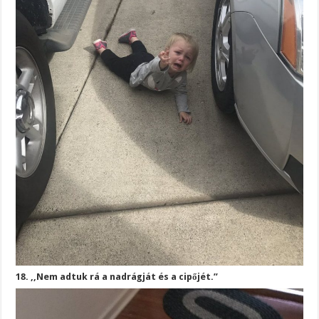
18. ,,Nem adtuk rá a nadrágját és a cipőjét.”