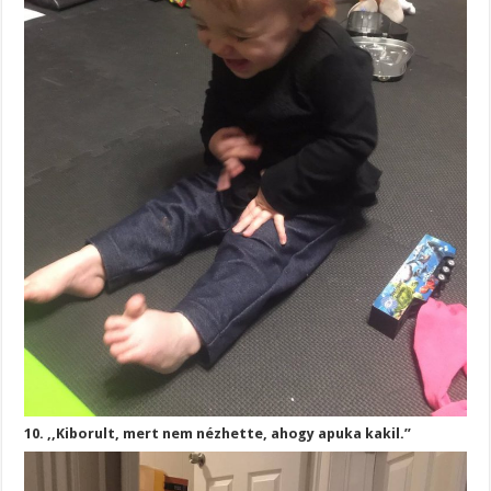
10. ,,Kiborult, mert nem nézhette, ahogy apuka kakil.”