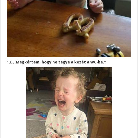
13. ,,Megkértem, hogy ne tegye a kezét a WC-be.”