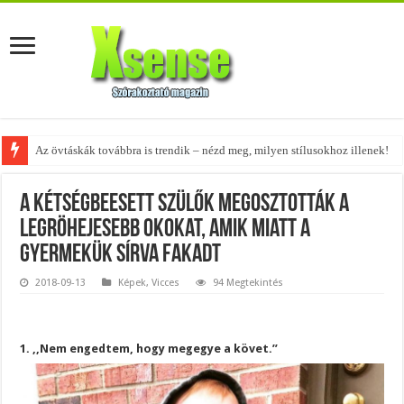
A tökéletes táskák férfiaknak – fedezd fel az 5 legjobb fazont!
A kétségbeesett szülők megosztották a
legröhejesebb okokat, amik miatt a
gyermekük sírva fakadt
2018-09-13
Képek
,
Vicces
94 Megtekintés
1. ,,Nem engedtem, hogy megegye a követ.”