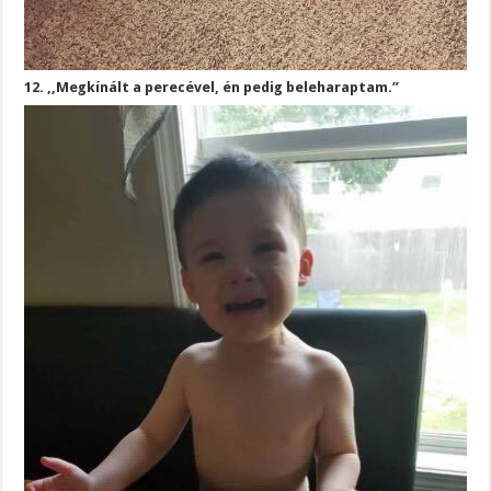
12. ,,Megkínált a perecével, én pedig beleharaptam.”