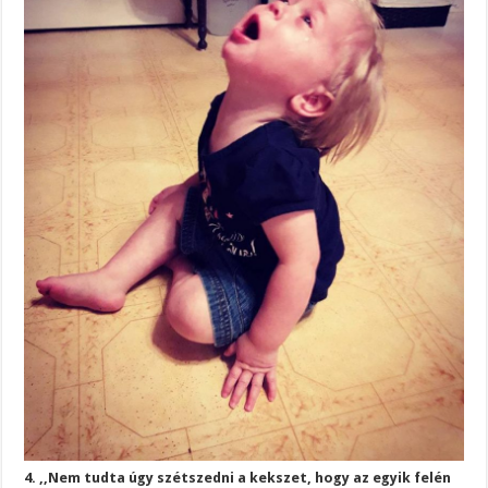
4. ,,Nem tudta úgy szétszedni a kekszet, hogy az egyik felén