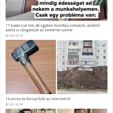
17 kudarccal teli, de egyben komikus szituáció, amiktől
azóta is rángatózik az emberek szeme
2023-04-18
14 vicces és furcsa fotó az internetről
2023-02-08