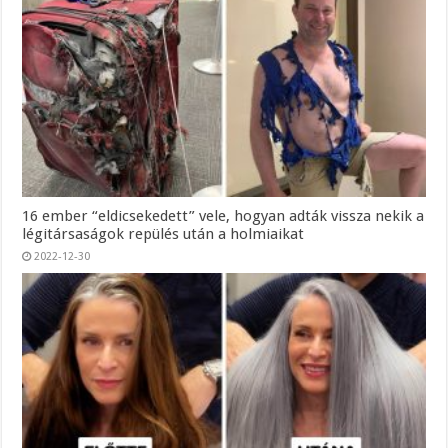
16 ember “eldicsekedett” vele, hogyan adták vissza nekik a
légitársaságok repülés után a holmiaikat
2022-12-30