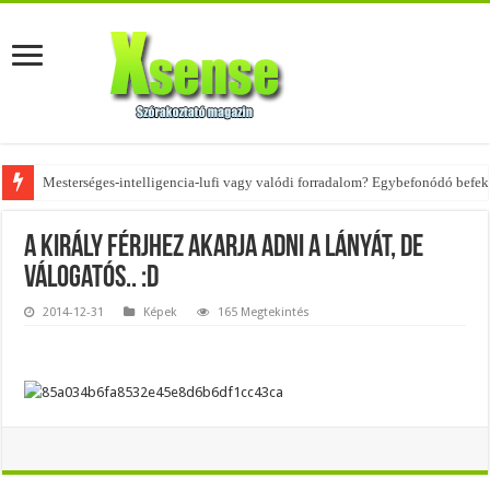
Mesterséges-intelligencia-lufi vagy valódi forradalom? Egybefonódó befekt
Az övtáskák továbbra is trendik – nézd meg, milyen stílusokhoz illenek!
A király férjhez akarja adni a lányát, de
válogatós.. :D
2014-12-31
Képek
165 Megtekintés