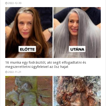
2022-12-30
16 munka egy fodrásztól, aki segít elfogadtatni és
megszerettetni ügyfeleivel az ősz hajat
2022-11-21