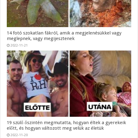
14 fotó szokatlan fákról, amik a megjelenésükkel vagy
meglepnek, vagy megijesztenek
2022-11-21
19 szülő őszintén megmutatta, hogyan éltek a gyerekeik
előtt, és hogyan változott meg velük az életük
2022-11-20