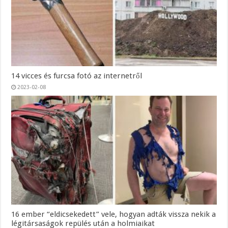
14 vicces és furcsa fotó az internetről
2023-02-08
16 ember “eldicsekedett” vele, hogyan adták vissza nekik a
légitársaságok repülés után a holmiaikat