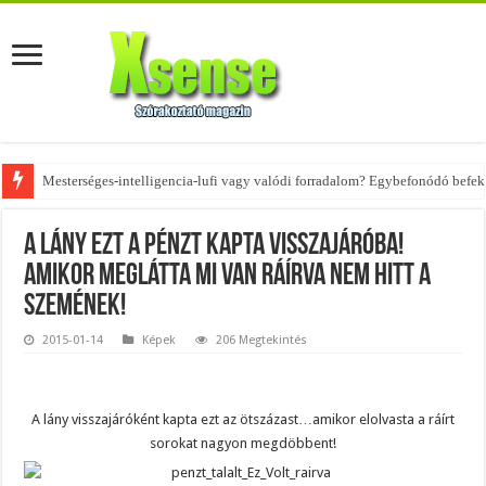
Mesterséges-intelligencia-lufi vagy valódi forradalom? Egybefonódó befekt
Az övtáskák továbbra is trendik – nézd meg, milyen stílusokhoz illenek!
A lány ezt a pénzt kapta visszajáróba!
Amikor meglátta mi van ráírva nem hitt a
szemének!
2015-01-14
Képek
206 Megtekintés
A lány visszajáróként kapta ezt az ötszázast…amikor elolvasta a ráírt
sorokat nagyon megdöbbent!