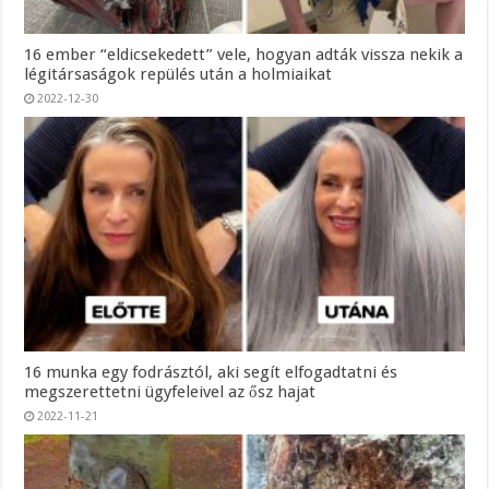
16 ember “eldicsekedett” vele, hogyan adták vissza nekik a
légitársaságok repülés után a holmiaikat
2022-12-30
16 munka egy fodrásztól, aki segít elfogadtatni és
megszerettetni ügyfeleivel az ősz hajat
2022-11-21