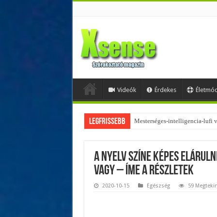
Videók
Érdekes
Életmó
Legfrissebb
Az övtáskák továbbra is trendik
A nyelv színe képes eláruln
vagy – Íme a részletek
2020-10-15
Egészség
59 Megteki