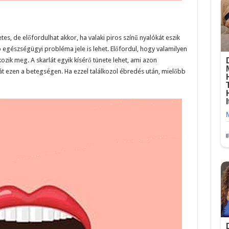
es, de előfordulhat akkor, ha valaki piros színű nyalókát eszik
b egészségügyi probléma jele is lehet. Előfordul, hogy valamilyen
ozik meg. A skarlát egyik kísérő tünete lehet, ami azon
át ezen a betegségen. Ha ezzel találkozol ébredés után, mielőbb