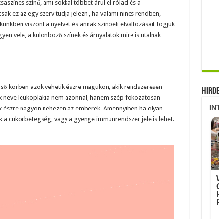
aszínes színű, ami sokkal többet árul el rólad és a
ak ez az egy szerv tudja jelezni, ha valami nincs rendben,
künkben viszont a nyelvet és annak színbéli elváltozásait fogjuk
gyen vele, a különböző színek és árnyalatok mire is utalnak
 Első körben azok vehetik észre magukon, akik rendszeresen
Hird
ek neve leukoplakia nem azonnal, hanem szép fokozatosan
zik észre nagyon nehezen az emberek. Amennyiben ha olyan
ik a cukorbetegség, vagy a gyenge immunrendszer jele is lehet.