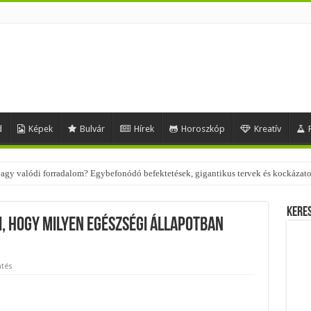
d
Képek
Bulvár
Hírek
Horoszkóp
Kreatív
 – nézd meg, milyen stílusokhoz illenek!
Kere
i, hogy milyen egészségi állapotban
ntés