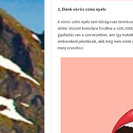
2, Élénk vörös színű nyelv
A vörös színű nyelv sem túlságosan természet
előtte. Viszont komolyra fordítva a szót, töb
gyulladás van a szervezetben, ami így mutatk
embereknél jelentkezik, akik még nem estek 
menj orvoshoz.