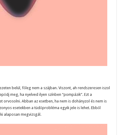
zeten belül, főleg nem a szájban. Viszont, ah rendszeresen iszol
epődj meg, ha nyelved ilyen színben “pompázik”. Ezt a
 orvosolni. Abban az esetben, ha nem is dohányzol és nem is
onyos esetekben a tüdőprobléma egyik jele is lehet. Ebből
aki alaposan megvizsgál.