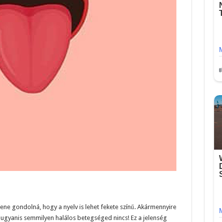
fene gondolná, hogy a nyelv is lehet fekete színű. Akármennyire
, ugyanis semmilyen halálos betegséged nincs! Ez a jelenség