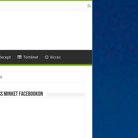
Recept
Történet
Vicces
ss minket Facebookon