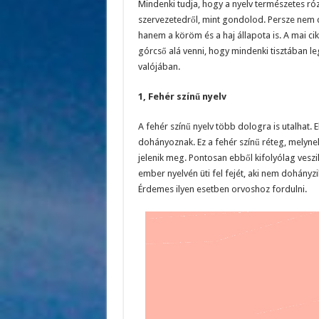
Mindenki tudja, hogy a nyelv természetes rózs
szervezetedről, mint gondolod. Persze nem cs
hanem a köröm és a haj állapota is. A mai cik
górcső alá venni, hogy mindenki tisztában le
valójában.
1, Fehér színű nyelv
A fehér színű nyelv több dologra is utalhat.
dohányoznak. Ez a fehér színű réteg, melyn
jelenik meg. Pontosan ebből kifolyólag ves
ember nyelvén üti fel fejét, aki nem dohányz
Érdemes ilyen esetben orvoshoz fordulni.