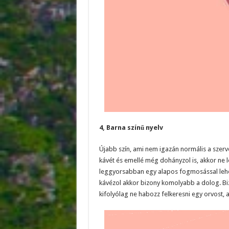
4, Barna színű nyelv
Újabb szín, ami nem igazán normális a szerve
kávét és emellé még dohányzol is, akkor ne l
leggyorsabban egy alapos fogmosással lehet
kávézol akkor bizony komolyabb a dolog. Biz
kifolyólag ne habozz felkeresni egy orvost, 