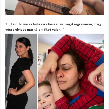
5. ,,Felöltözve és bulizásra készen vs. segítségre várva, hogy
végre elvigye már tőlem őket valaki!”