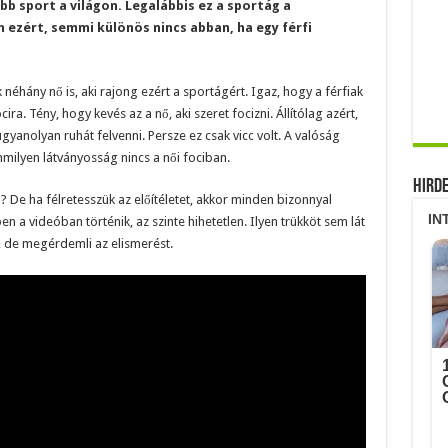
b sport a világon. Legalábbis ez a sportág a
 ezért, semmi különös nincs abban, ha egy férfi
néhány nő is, aki rajong ezért a sportágért. Igaz, hogy a férfiak
ra. Tény, hogy kevés az a nő, aki szeret focizni. Állítólag azért,
ugyanolyan ruhát felvenni. Persze ez csak vicc volt. A valóság
mmilyen látványosság nincs a női fociban.
Hird
De ha félretesszük az előítéletet, akkor minden bizonnyal
ben a videóban történik, az szinte hihetetlen. Ilyen trükköt sem lát
, de megérdemli az elismerést.