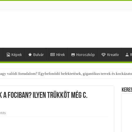
d
Képek
Bulvár
Hírek
Horoszkóp
Kreatív
R
 vagy valódi forradalom? Egybefonódó befektetések, gigantikus tervek és kockázat
Kere
k a fociban? Ilyen trükköt még C.
ntés