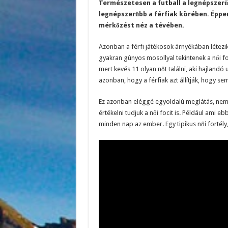
Természetesen a futball a legnépszerűb
legnépszerűbb a férfiak körében. Éppen
mérkőzést néz a tévében.
Azonban a férfi játékosok árnyékában létezik 
gyakran gúnyos mosollyal tekintenek a női foci
mert kevés 11 olyan nőt találni, aki hajlandó 
azonban, hogy a férfiak azt állítják, hogy se
Ez azonban eléggé egyoldalú meglátás, nem? 
értékelni tudjuk a női focit is. Például ami eb
minden nap az ember. Egy tipikus női fortély