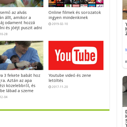
csemő az alvás
Online filmek és sorozatok
n állt, amikor a
ingyen mindenkinek
áj odament hozzá
2019-02-10
ni és jóéjt puszit adni
10-28
ya 3 fekete babát hoz
Youtube videó és zene
gra. Aztán az apa
letöltés
zi közelebbről, és
2017-11-20
be lábad a szeme
12-04