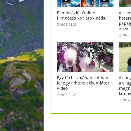
Filminvázió: Online
A cse
filmnézés korlátok nélkül
határá
papag
2023-04-23
énekel
2020-
Egy férfi szájában robbant
Az an
fel egy iPhone akkumlátor –
a vilá
Videó
megné
könny
2018-01-23
2017-