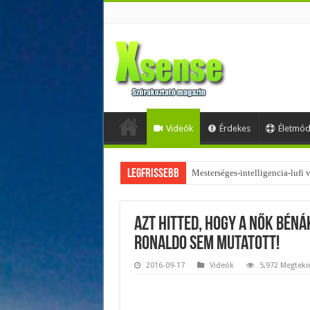
Videók
Érdekes
Életmó
Legfrissebb
Mesterséges-intelligencia-lufi
Azt hitted, hogy a nők béná
Ronaldo sem mutatott!
2016-09-17
Videók
5,972 Megteki