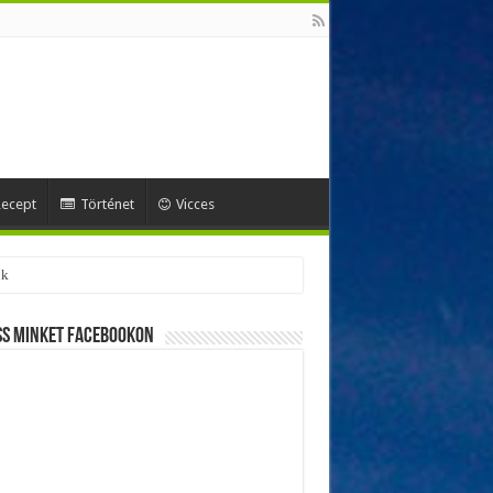
ecept
Történet
Vicces
ok
ss minket Facebookon