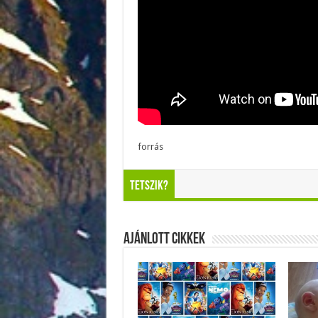
forrás
Tetszik?
Ajánlott Cikkek