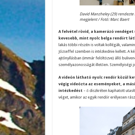
David Manzheley (29) rendezte b
megjelent / Fotó: Marc Baert
A felvétel rövid, a kamerázó vendéget 
kevesebb, mint nyolc belga rendőrt lát
lakás többi részén is voltak kollégák, valam
Józseffel szemben is intézkednie kellett. A k
ajtónyílásban (immár felöltözve) álló bulivend
személyazonosságát illetően. Személyiségi jo
A videón látható nyolc rendőr közül ket
végig videózta az eseményeket, a másik
intézkedést
– ő diszkréten kaphatott utasít
véget, amikor az egyik rendőr erélyesen rászó