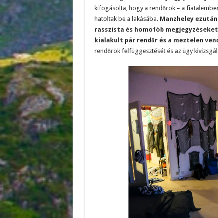
kifogásolta, hogy a rendőrök – a fiatalember
hatoltak be a lakásába.
Manzheley ezután k
rasszista és homofób megjegyzéseket 
kialakult pár rendőr és a meztelen ve
rendőrök felfüggesztését és az ügy kivizsgál