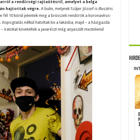
 arról a rendőrségi rajtaütésről, amelyet a belga
án hajtottak végre.
A bulin, melynek Szájer József is illusztris
 fél 10 körül jelentek meg a brüsszeli rendőrök a koronavírus-
. Kopogtatás nélkül hatoltak be a lakásba, majd – a házigazda
iratokat követeltek a javarészt még anyaszült meztelenül
Hird