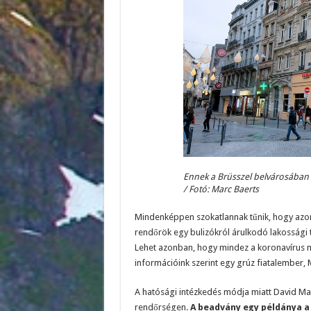
Ennek a Brüsszel belvárosában l
/ Fotó: Marc Baerts
Mindenképpen szokatlannak tűnik, hogy azonna
rendőrök egy bulizókról árulkodó lakossági t
Lehet azonban, hogy mindez a koronavírus mi
információink szerint egy grúz fiatalember, M
A hatósági intézkedés módja miatt David Man
rendőrségen.
A beadvány egy példánya a 