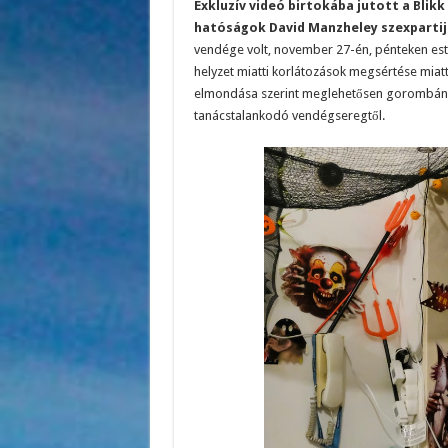
Exkluzív videó birtokába jutott a Blikk
hatóságok David Manzheley szexpartij
vendége volt, november 27-én, pénteken este
helyzet miatti korlátozások megsértése miatt
elmondása szerint meglehetősen gorombán – 
tanácstalankodó vendégseregtől.