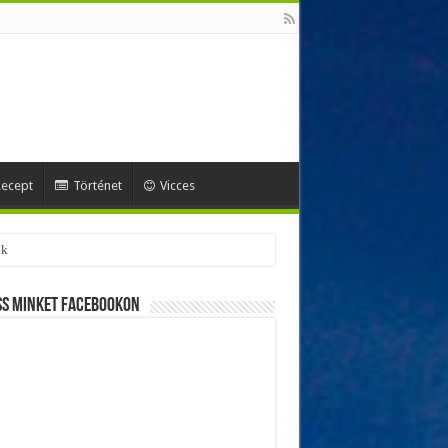
ecept
Történet
Vicces
ss minket Facebookon