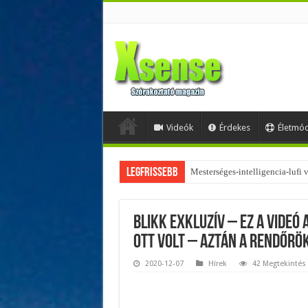
Videók
Érdekes
Életmó
Legfrissebb
Az övtáskák továbbra is trendik
Blikk exkluzív – Ez a videó 
ott volt – Aztán a rendőrö
2020-12-07
Hírek
42 Megtekintés