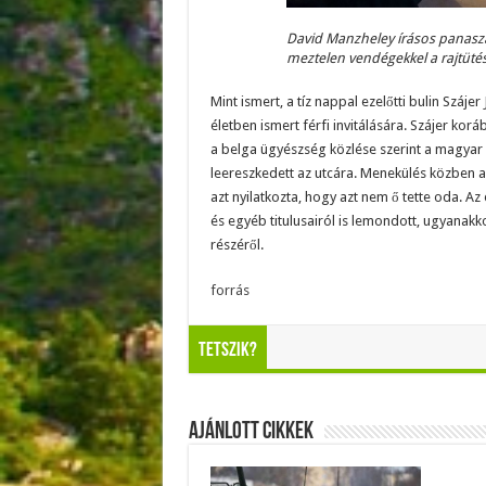
David Manzheley írásos panasza
meztelen vendégekkel a rajtüté
Mint ismert, a tíz nappal ezelőtti bulin Szájer
életben ismert férfi invitálására. Szájer ko
a belga ügyészség közlése szerint a magyar p
leereszkedett az utcára. Menekülés közben a 
azt nyilatkozta, hogy azt nem ő tette oda. Az
és egyéb titulusairól is lemondott, ugyanakko
részéről.
forrás
Tetszik?
Ajánlott Cikkek