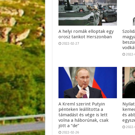
A helyi romák elloptak egy
Szolid
orosz tankot Herszonban
magya
beszü
2022-02-27
vodká
2022-
A Kreml szerint Putyin
Nyila
pénteken leállította a
kemecs
támadást és vége is lett
és ab
volna a háborúnak, csak
egysze
jött a “de”
2022-
2022-02-26