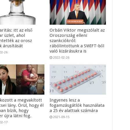
aritás: itt az első
Orbán Viktor megszólalt az
r üzlet, ahol
Oroszország elleni
ntették az orosz
szankciókról:
k árusítását
rábólintottunk a SWIFT-ből
való kizárásukra is
02-26
2022-02-26
tkozott a megvakított
Ingyenes lesz a
ei lány. Örül, hogy él
fogamzásgátlók használata
ban bízik, hogy
a 25 év alattiak számára
r újra látni fog.
2021-09-15
02-17