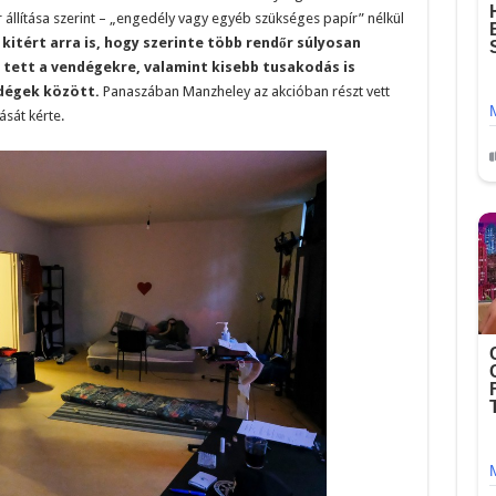
 állítása szerint – „engedély vagy egyéb szükséges papír” nélkül
itért arra is, hogy szerinte több rendőr súlyosan
tett a vendégekre, valamint kisebb tusakodás is
ndégek között.
Panaszában Manzheley az akcióban részt vett
ását kérte.