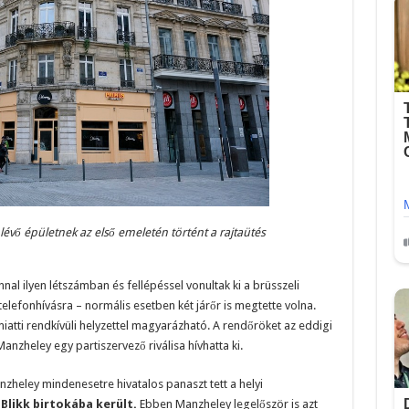
évő épületnek az első emeletén történt a rajtaütés
l ilyen létszámban és fellépéssel vonultak ki a brüsszeli
elefonhívásra – normális esetben két járőr is megtette volna.
atti rendkívüli helyzettel magyarázható. A rendőröket az eddigi
anzheley egy partiszervező riválisa hívhatta ki.
zheley mindenesetre hivatalos panaszt tett a helyi
Blikk birtokába került.
Ebben Manzheley legelőször is azt