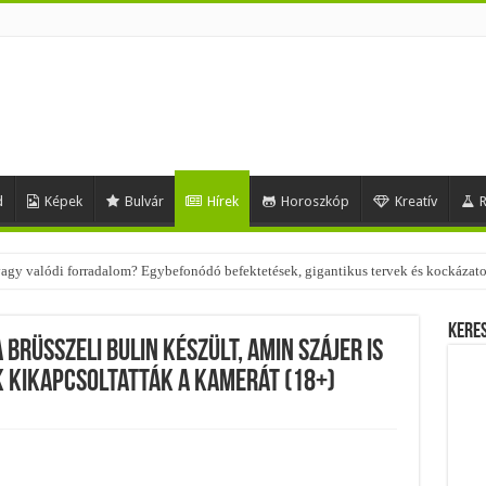
d
Képek
Bulvár
Hírek
Horoszkóp
Kreatív
R
 – nézd meg, milyen stílusokhoz illenek!
Kere
a brüsszeli bulin készült, amin Szájer is
k kikapcsoltatták a kamerát (18+)