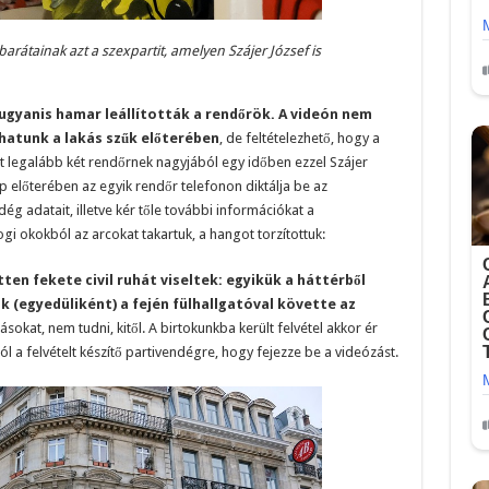
arátainak azt a szexpartit, amelyen Szájer József is
ugyanis hamar leállították a rendőrök. A videón nem
hatunk a lakás szűk előterében
, de feltételezhető, hogy a
int legalább két rendőrnek nagyjából egy időben ezzel Szájer
ép előterében az egyik rendőr telefonon diktálja be az
ég adatait, illetve kér tőle további információkat a
gi okokból az arcokat takartuk, a hangot torzítottuk:
ten fekete civil ruhát viseltek: egyikük a háttérből
 (egyedüliként) a fején fülhallgatóval követte az
ásokat, nem tudni, kitől. A birtokunkba került felvétel akkor ér
l a felvételt készítő partivendégre, hogy fejezze be a videózást.