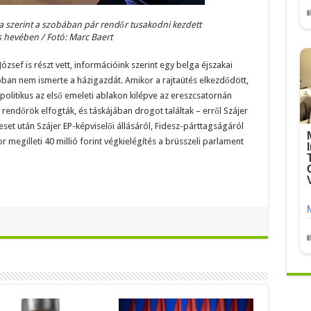
 szerint a szobában pár rendőr tusakodni kezdett
s hevében / Fotó: Marc Baert
 József is részt vett, információink szerint egy belga éjszakai
rábban nem ismerte a házigazdát. Amikor a rajtaütés elkezdődött,
olitikus az első emeleti ablakon kilépve az ereszcsatornán
rendőrök elfogták, és táskájában drogot találtak – erről Szájer
 eset után Szájer EP-képviselői állásáról, Fidesz-párttagságáról
r megilleti 40 millió forint végkielégítés a brüsszeli parlament