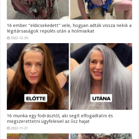
16 ember “eldicsekedett” vele, hogyan adták vissza nekik a
légitársaságok repülés után a holmiaikat
2022-12-30
16 munka egy fodrásztól, aki segít elfogadtatni és
megszerettetni ügyfeleivel az ősz hajat
2022-11-21