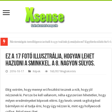
Az övtáskák továbbra is trendik – nézd meg, milyen stílusokhoz illenek!
Ez a 17 fotó illusztrálja, hogyan lehet
hazudni a sminkkel. A 8. nagyon súlyos.
2016-10-17
Képek
160,957 Megtekintés
Elég extrém, hogy mennyi erőfeszítést tesznek a nők, hogy jól
nézzenek ki. Persze be kell vallanom, néha egyszerűen hihetetlen, hogy
milyen eredményeket képesek elérni. Egy kevés smink segítségével
bármilyen nő el tudja érni, hogy úgy nézzen ki, mint egy hollywoodi
csillag. Nézd meg őket…