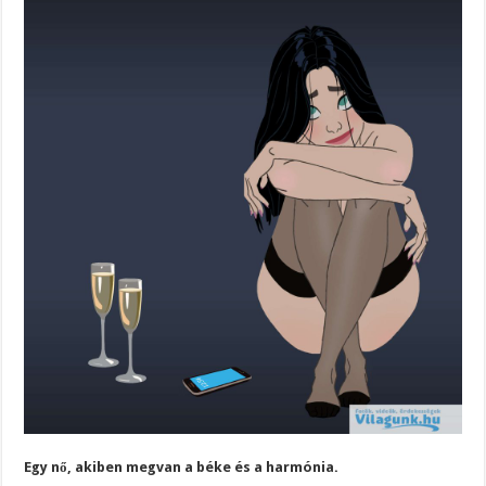
Egy nő, akiben megvan a béke és a harmónia.