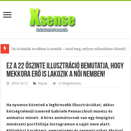
Az övtáskák továbbra is trendik – nézd meg, milyen stílusokhoz illenek!
Ez a 22 őszinte illusztráció bemutatja, hogy
mekkora erő is lakozik a női nemben!
2018-10-13
Képek
37 Megtekintés
Ha nyomon követed a leghíresebb illusztrációkat, akkor
kétségtelenül ismered Gabriele Pennacchioli művész és
animátor műveit. A híres animátornak van egy lenyűgöző
művészeti portfóliója Instagramon a saját neve alatt.
Különböző karakterű, nemzetiségű és termetű nőket ábrázol,