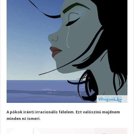
A pókok iránti irracionális félelem. Ezt valószínű majdnem
minden nő ismeri.