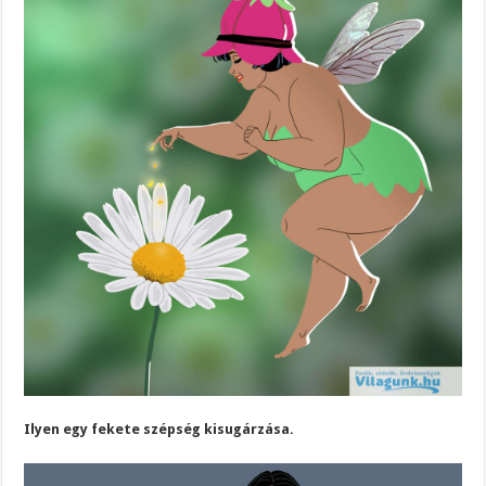
Ilyen egy fekete szépség kisugárzása.