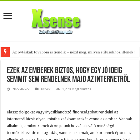
A tökéletes táskák férfiaknak – fedezd fel az 5 legjobb fazont!
Ezek az emberek biztos, hogy egy jó ideig
semmit sem rendelnek majd az internetről
2022-02-22
Képek
1,270 Megtekintés
Klassz dolgokat vagy ínycsiklandozó finomságokat rendelni az
internetről kicsit olyan, mintha zsákbamacskát venne az ember. Vannak
alkalmak, amikor remek áron jutunk hozzá a kiváló minőségű
termékekhez, de mi tagadás, vannak alkalmak, amikor ennek éppen az
ellenkezője igaz. Ilyenkor pedig teljesen mindegy, hogy mennyi pénzt