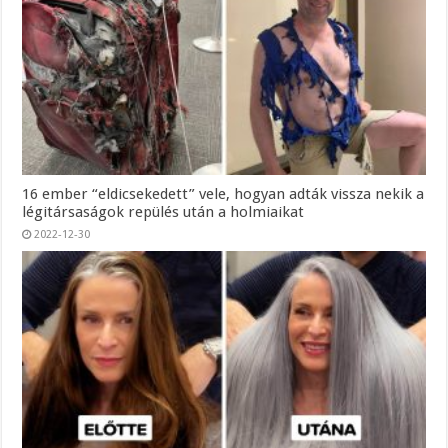
16 ember “eldicsekedett” vele, hogyan adták vissza nekik a
légitársaságok repülés után a holmiaikat
2022-12-30