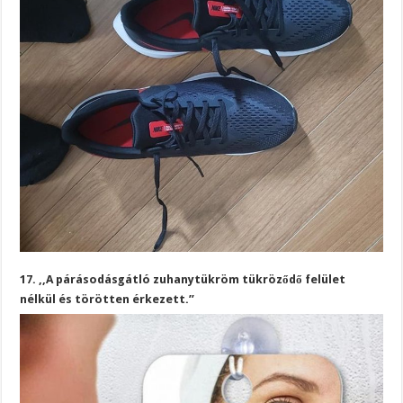
17. ,,A párásodásgátló zuhanytükröm tükröződő felület
nélkül és törötten érkezett.”