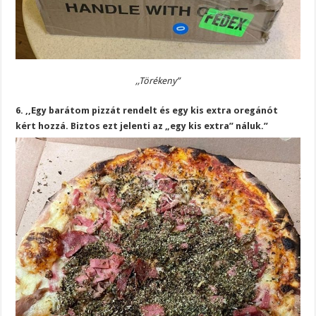
,,Törékeny”
6. ,,Egy barátom pizzát rendelt és egy kis extra oregánót
kért hozzá. Biztos ezt jelenti az „egy kis extra” náluk.”