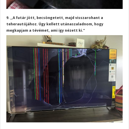
9. ,,A futár jött, becsöngetett, majd visszarohant a
teherautójához. Úgy kellett utánaszaladnom, hogy
megkapjam a tévémet, ami így nézett ki.”