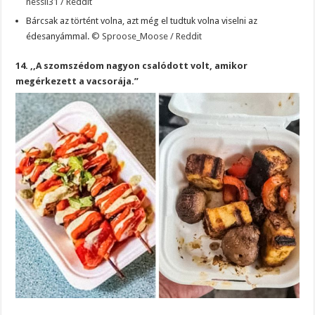
nessii31 / Reddit
Bárcsak az történt volna, azt még el tudtuk volna viselni az
édesanyámmal.
© Sproose_Moose / Reddit
14. ,,A szomszédom nagyon csalódott volt, amikor
megérkezett a vacsorája.”