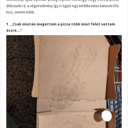
áldozunk rá, a végeredmény így is úgyis egy emlékezetes katasztrófa
lesz, semmi több.
1. ,,Csak miután megettem a pizza több mint felét vettem
észre…”