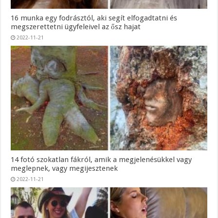
16 munka egy fodrásztól, aki segít elfogadtatni és
megszerettetni ügyfeleivel az ősz hajat
2022-11-21
14 fotó szokatlan fákról, amik a megjelenésükkel vagy
meglepnek, vagy megijesztenek
2022-11-21