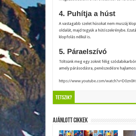
4. Puhítja a húst
A vastagabb szelet húsokat nem muszáj klop
oldalát, majd tegyük a hűtőszekrénybe. Ezután
klopfolás nélkül is.
5. Páraelszívó
Töltsünk meg egy zoknit félig szódabikarbó
amely párásodásra, penészedésre hajlamos.
https://www.youtube.com/watch?v=D0zn0H
Tetszik?
Ajánlott Cikkek