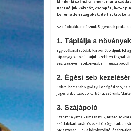
Mindenki számára ismert már a szódab
Használjuk kályhát, csempét, hűtőt puco
kellemetlen szagokat, de tisztítókúra 
Az alábbiakban nézzünk 5 igencsak praktikus
1. Táplálja a növények
Egy evőkanál szódabikarbónát oldjunk fel egy
tápanyagokhoz juttatjuk, szebben fognak vir
segítségével hatékonyabban megszabadulha
2. Égési seb kezelésér
Sokkal hamarabb gyógyul az égési seb, ha egy
jeges vízbe szódabikarbónát szórunk. Márts
3. Szájápoló
Szájvíz helyett alkalmazhatjuk, hiszen sokk
szódabikarbónát, és ezzel öblögessük a szánka
Megszabadulunk a kórokozóktól és fertőtlenít