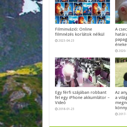
Filminvázió: Online
A cse
filmnézés korlátok nélkül
határá
papag
2023-04-23
énekel
2020-
Egy férfi szájában robbant
Az an
fel egy iPhone akkumlátor –
a vilá
Videó
megné
könny
2018-01-23
2017-