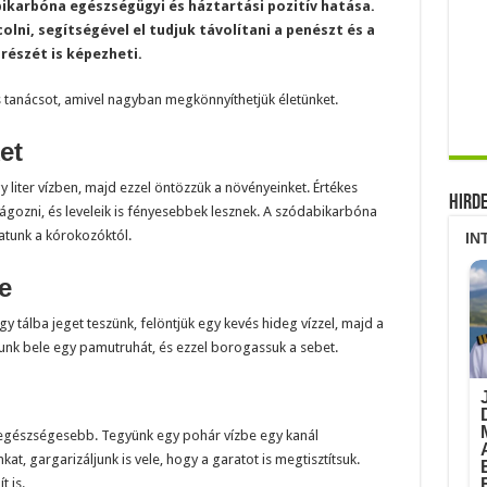
ikarbóna egészségügyi és háztartási pozitív hatása.
lni, segítségével el tudjuk távolítani a penészt és a
részét is képezheti.
 tanácsot, amivel nagyban megkönnyíthetjük életünket.
et
 liter vízben, majd ezzel öntözzük a növényeinket. Értékes
Hird
ágozni, és leveleik is fényesebbek lesznek. A szódabikarbóna
tunk a kórokozóktól.
e
 tálba jeget teszünk, felöntjük egy kevés hideg vízzel, majd a
unk bele egy pamutruhát, és ezzel borogassuk a sebet.
al egészségesebb. Tegyünk egy pohár vízbe egy kanál
t, gargarizáljunk is vele, hogy a garatot is megtisztítsuk.
 is.