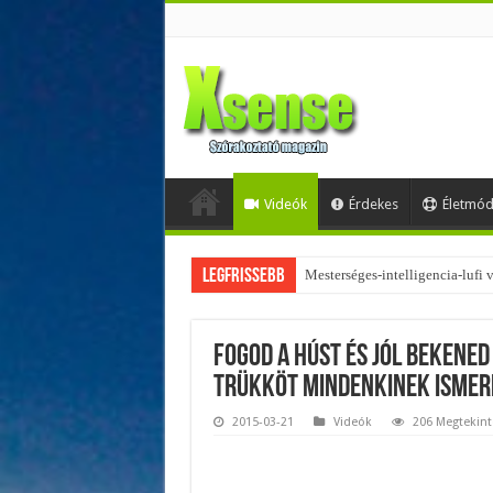
Videók
Érdekes
Életmó
Legfrissebb
Mesterséges-intelligencia-lufi
Fogod a húst és jól bekened
trükköt mindenkinek ismern
2015-03-21
Videók
206 Megtekint