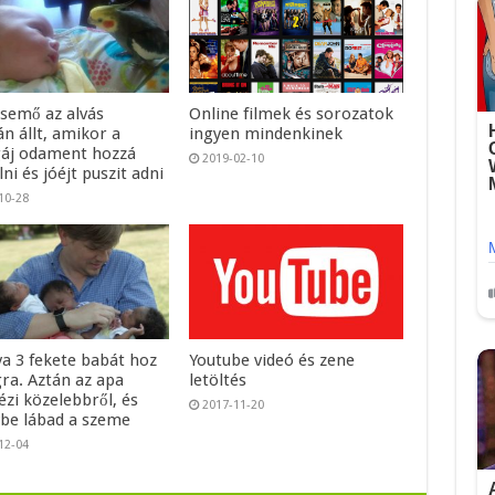
csemő az alvás
Online filmek és sorozatok
n állt, amikor a
ingyen mindenkinek
áj odament hozzá
2019-02-10
ni és jóéjt puszit adni
10-28
ya 3 fekete babát hoz
Youtube videó és zene
gra. Aztán az apa
letöltés
zi közelebbről, és
2017-11-20
be lábad a szeme
12-04