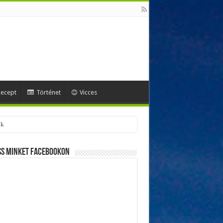
ecept
Történet
Vicces
ok
ss minket Facebookon