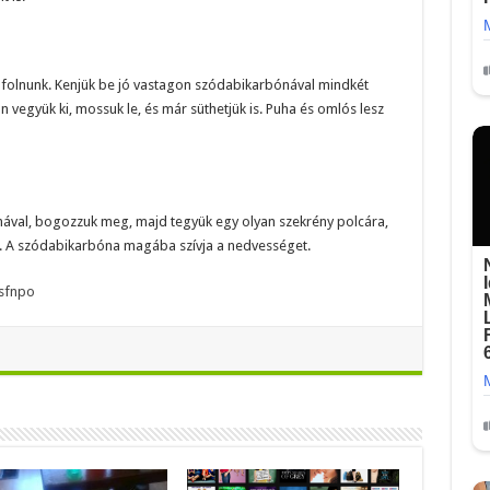
folnunk. Kenjük be jó vastagon szódabikarbónával mindkét
 vegyük ki, mossuk le, és már süthetjük is. Puha és omlós lesz
nával, bogozzuk meg, majd tegyük egy olyan szekrény polcára,
 A szódabikarbóna magába szívja a nedvességet.
sfnpo