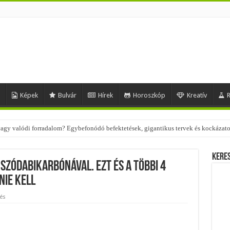
d
Képek
Bulvár
Hírek
Horoszkóp
Kreatív
R
 vagy valódi forradalom? Egybefonódó befektetések, gigantikus tervek és kockázat
Kere
 szódabikarbónával. Ezt és a többi 4
ie kell
és