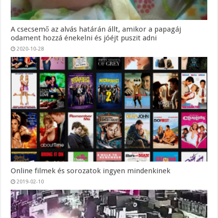
A csecsemő az alvás határán állt, amikor a papagáj
odament hozzá énekelni és jóéjt puszit adni
2020-10-28
Online filmek és sorozatok ingyen mindenkinek
2019-02-10