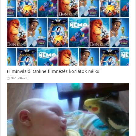
Filminvázió: Online filmnézés korlátok nélkül
2023-04-23