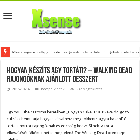
Mesterséges-intelligencia-lufi vagy valódi forradalom? Egybefonódó befekt
Az övtáskák továbbra is trendik – nézd meg, milyen stílusokhoz illenek!
Hogyan készíts agy tortát!? – Walking Dead
rajongóknak ajánlott desszert
2015-10-14
Recept
,
Videók
532 Megtekintés
Egy YouTube csatorna keretében „Hogyan Cake It” a 18 éve dolgozó
cukrász bemutatja hogyan készíthető meghökkentő agyra hasonlító
torta a horror rajongóknak és édesség kedvelőknek. A torta
elkészítését főként a héten megjelenő The Walking Dead premierje
ihlette.