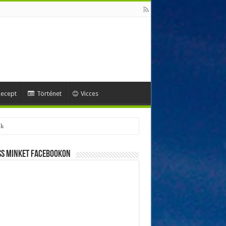
ecept
Történet
Vicces
ss minket Facebookon