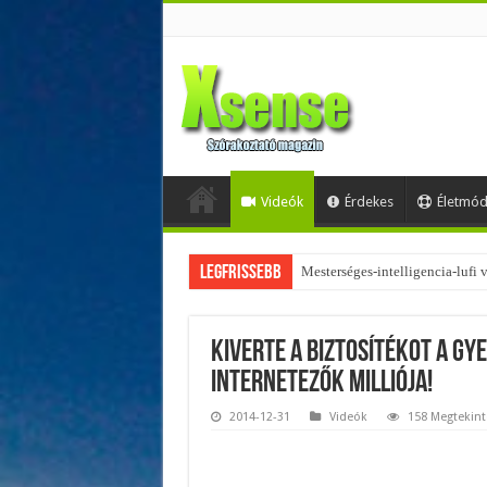
Videók
Érdekes
Életmó
Legfrissebb
Az övtáskák továbbra is trendik
Kiverte a biztosítékot a g
internetezők milliója!
2014-12-31
Videók
158 Megtekint