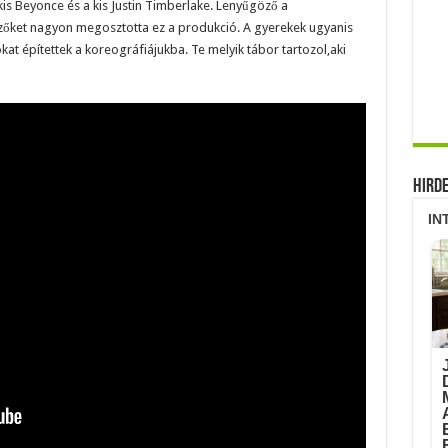
kis Beyonce és a kis Justin Timberlake. Lenyűgöző a
ezőket nagyon megosztotta ez a produkció. A gyerekek ugyanis
at építettek a koreográfiájukba. Te melyik tábor tartozol,aki
Hird