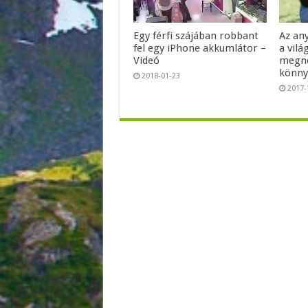
Egy férfi szájában robbant
Az an
fel egy iPhone akkumlátor –
a vilá
Videó
megné
könny
2018-01-23
2017-