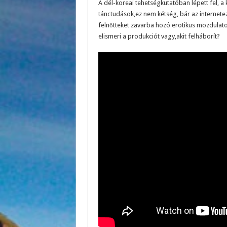
A dél-koreai tehetségkutatóban lépett fel, a 
tánctudások,ez nem kétség, bár az internet
felnőtteket zavarba hozó erotikus mozdulatok
elismeri a produkciót vagy,akit felháborít?