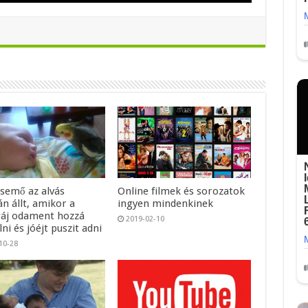
csemő az alvás
Online filmek és sorozatok
n állt, amikor a
ingyen mindenkinek
áj odament hozzá
2019-02-10
ni és jóéjt puszit adni
10-28