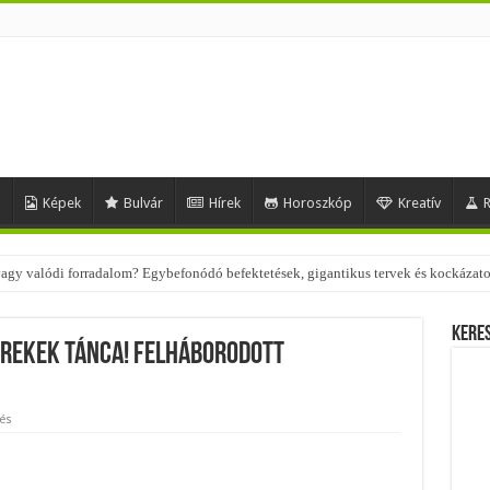
d
Képek
Bulvár
Hírek
Horoszkóp
Kreatív
R
 – nézd meg, milyen stílusokhoz illenek!
Kere
yerekek tánca! Felháborodott
és