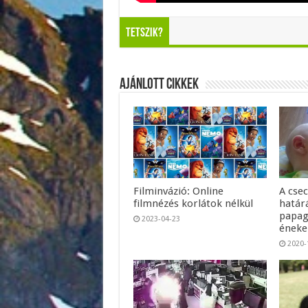
Tetszik?
Ajánlott Cikkek
Filminvázió: Online
A cse
filmnézés korlátok nélkül
határá
papag
2023-04-23
énekel
2020-