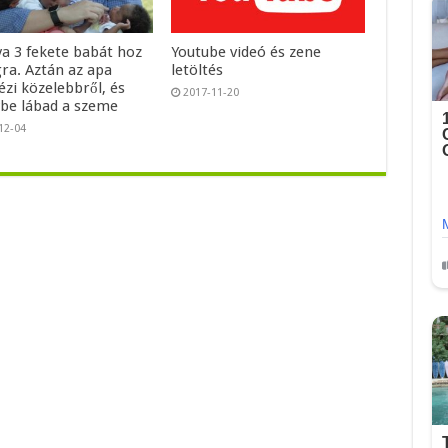
ya 3 fekete babát hoz
Youtube videó és zene
gra. Aztán az apa
letöltés
zi közelebbről, és
2017-11-20
be lábad a szeme
12-04