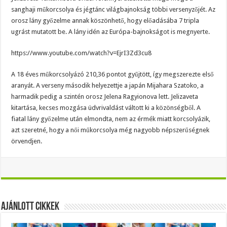
sanghaji műkorcsolya és jégtánc világbajnokság többi versenyzőjét. Az
orosz lány győzelme annak köszönhető, hogy előadásába 7 tripla
ugrást mutatott be. A lány idén az Európa-bajnokságot is megnyerte.
https://www.youtube.com/watch?v=EjrI3Zd3cu8
A 18 éves műkorcsolyázó 210,36 pontot gyűjtött, így megszerezte első
aranyát. A verseny második helyezettje a japán Mijahara Szatoko, a
harmadik pedig a szintén orosz Jelena Ragyionova lett. Jelizaveta
kitartása, kecses mozgása üdvrivaldást váltott ki a közönségből. A
fiatal lány győzelme után elmondta, nem az érmék miatt korcsolyázik,
azt szeretné, hogy a női műkorcsolya még nagyobb népszerűségnek
örvendjen.
Ajánlott Cikkek