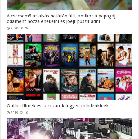
A csecsemő az alvás határán állt, amikor a papagáj
odament hozzá énekelni és jóéjt puszit adni
2020-10-28
Online filmek és sorozatok ingyen mindenkinek
2019-02-10