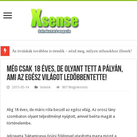
Az övtáskák továbbra is trendik – nézd meg, milyen stílusokhoz illenek!
A tökéletes táskák férfiaknak – fedezd fel az 5 legjobb fazont!
Még csak 18 éves, de olyant tett a pályán,
ami az egész világot ledöbbentette!
2015-05-14
Videók
807 Megtekintés
Alig 18 éves, de máris róla beszél az egész világ. Az orosz lány
szombaton olyant teljesítményt nyújtott, amivel beírta magát a
történelembe.
Jelizaveta Tuktamiseva óriási fölénnyel utasította maga mögé a