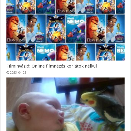
Filminvázió: Online filmnézés korlátok nélkül
2023-04-23