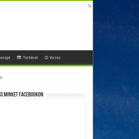
ecept
Történet
Vicces
ok
ss minket Facebookon