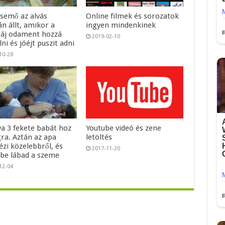
csemő az alvás
Online filmek és sorozatok
n állt, amikor a
ingyen mindenkinek
áj odament hozzá
2019-02-10
ni és jóéjt puszit adni
10-28
ya 3 fekete babát hoz
Youtube videó és zene
gra. Aztán az apa
letöltés
zi közelebbről, és
2017-11-20
be lábad a szeme
12-04