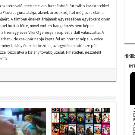
n szeretnivaló, mert tele van furcsábbnál furcsább karakterekkel.
 Plava Laguna alakja, akinek produkciójától még az is elámul,
áért. A filmben énekelt áriájának egy részében egyébként olyan
pel hoztak létre, mivel emberi hangképzés nem képes
a tizenegy éves Vika Oganesyan épp ezt a dalt választotta. A
érhető, de csak pár napja kapta fel az internet népe. A Voice
 örmény kislány énekelni kezdett, az egyikük mindössze pár
 biztosítva a kislány továbbjutását. Hihetetlen, nézzétek!
Hird
eCFk