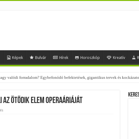
d
Képek
Bulvár
Hírek
Horoszkóp
Kreatív
R
 vagy valódi forradalom? Egybefonódó befektetések, gigantikus tervek és kockázat
 – nézd meg, milyen stílusokhoz illenek!
Kere
i Az ötödik elem operaáriáját
és