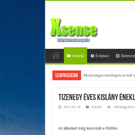
Videók
Érdekes
Életmó
Legfrissebb
Mesterséges-intelligencia-lufi
Az övtáskák továbbra is trendik
Tizenegy éves kislány énekl
2015-01-18
Videók
108 Megtekint
Az állunkat még keressük a földön.