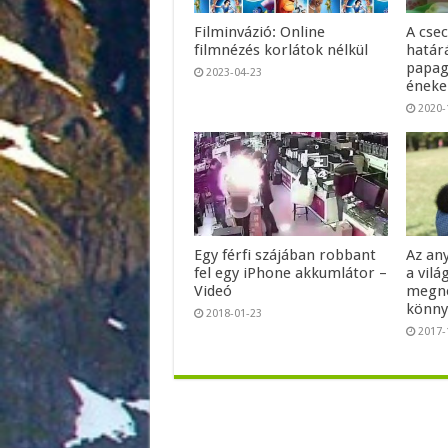
Filminvázió: Online
A cse
filmnézés korlátok nélkül
határá
papag
2023-04-23
énekel
2020-
Egy férfi szájában robbant
Az an
fel egy iPhone akkumlátor –
a vilá
Videó
megné
könny
2018-01-23
2017-