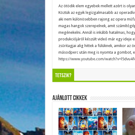
Az ötödik elem egyebek mellett azért is olya
Köztük az egyik legizgalmasabb az operadíva
aki nem különösebben rajong az opera műfaj
magas hangok szerepelnek, amit számítógép
megénekelni. Annál is inkább hatalmas, hogy 
produkciójáról készült videó már egy ideje el
zsűritagjai alig hittek a fülüknek, amikor az
másodperc után meg is nyomta a gombot, ezzel
https://www.youtube.com/watch?v=l5dvu4f
Tetszik?
Ajánlott Cikkek