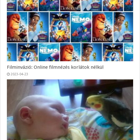
Filminvázió: Online filmnézés korlátok nélkül
2023-04-23