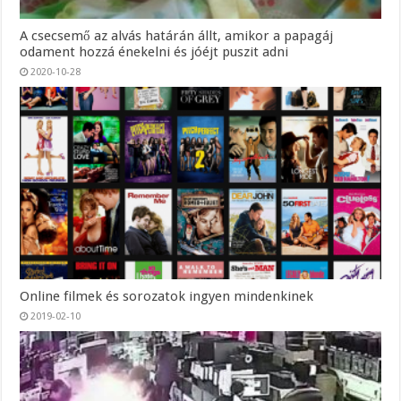
A csecsemő az alvás határán állt, amikor a papagáj
odament hozzá énekelni és jóéjt puszit adni
2020-10-28
Online filmek és sorozatok ingyen mindenkinek
2019-02-10