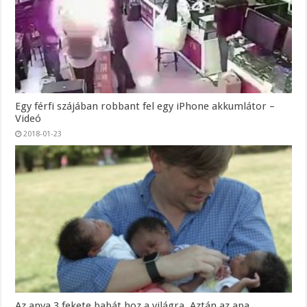
Egy férfi szájában robbant fel egy iPhone akkumlátor –
Videó
2018-01-23
Az anya 3 fekete babát hoz a világra. Aztán az apa