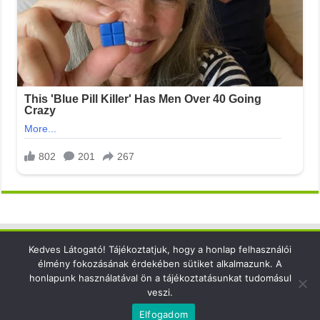
Kedves Látogató! Tájékoztatjuk, hogy a honlap felhasználói
Elérhetőség
élmény fokozásának érdekében sütiket alkalmazunk. A
honlapunk használatával ön a tájékoztatásunkat tudomásul
email: info@xsense.net
veszi.
Elfogadom