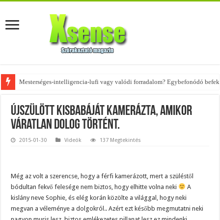
Mesterséges-intelligencia-lufi vagy valódi forradalom? Egybefonódó befekt
Az övtáskák továbbra is trendik – nézd meg, milyen stílusokhoz illenek!
Újszülött kisbabáját kamerázta, amikor
váratlan dolog történt.
2015-01-30
Videók
137 Megtekintés
Még az volt a szerencse, hogy a férfi kamerázott, mert a szüléstől
bódultan fekvő felesége nem biztos, hogy elhitte volna neki
A
kislány neve Sophie, és elég korán közölte a világgal, hogy neki
megvan a véleménye a dolgokról.. Azért ezt később megmutatni neki
nagyon muris lesz, biztos emlékezetes pillanat lesz ez mindenki