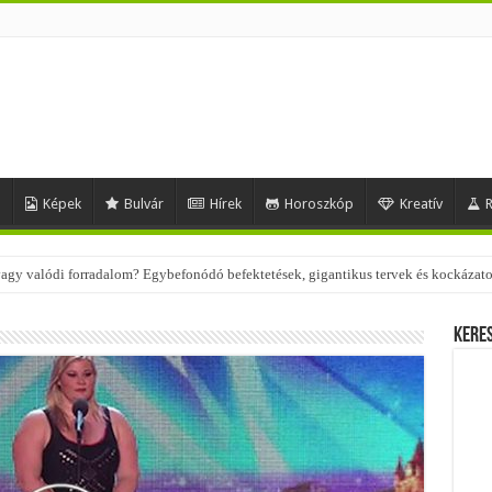
d
Képek
Bulvár
Hírek
Horoszkóp
Kreatív
R
 – nézd meg, milyen stílusokhoz illenek!
Kere