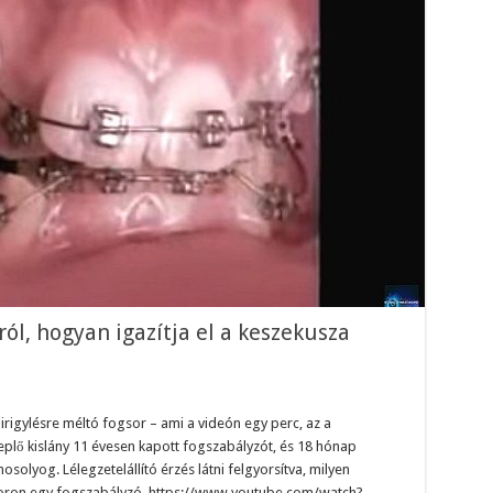
ól, hogyan igazítja el a keszekusza
irigylésre méltó fogsor – ami a videón egy perc, az a
eplő kislány 11 évesen kapott fogszabályzót, és 18 hónap
olyog. Lélegzetelállító érzés látni felgyorsítva, milyen
soron egy fogszabályzó. https://www.youtube.com/watch?