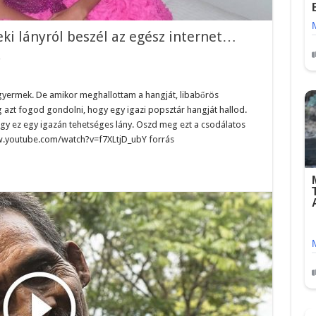
eki lányról beszél az egész internet…
!
 gyermek. De amikor meghallottam a hangját, libabőrös
 azt fogod gondolni, hogy egy igazi popsztár hangját hallod.
ogy ez egy igazán tehetséges lány. Oszd meg ezt a csodálatos
ww.youtube.com/watch?v=f7XLtjD_ubY forrás