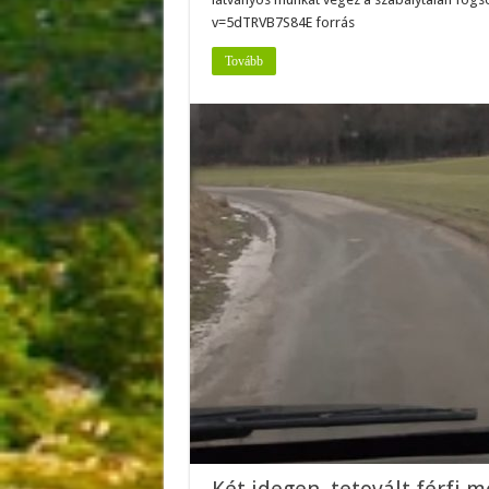
v=5dTRVB7S84E forrás
Tovább