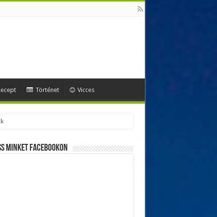
ecept
Történet
Vicces
ss minket Facebookon