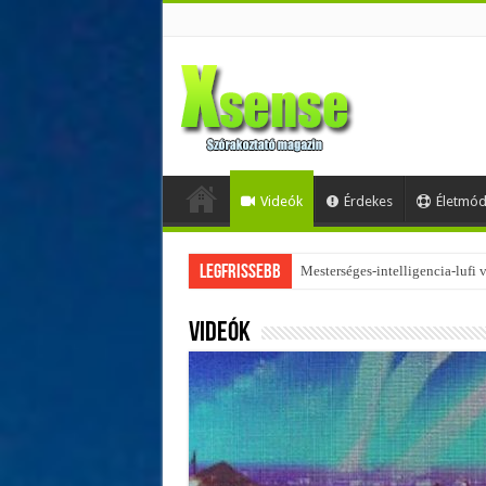
Videók
Érdekes
Életmó
Legfrissebb
Az övtáskák továbbra is trendik
Videók