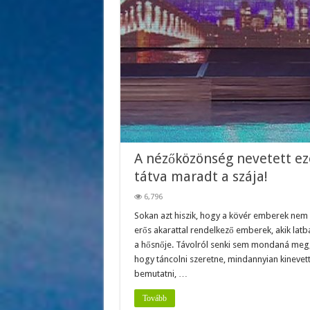
A nézőközönség nevetett e
tátva maradt a szája!
6,796
Sokan azt hiszik, hogy a kövér emberek nem 
erős akarattal rendelkező emberek, akik latb
a hősnője. Távolról senki sem mondaná meg, 
hogy táncolni szeretne, mindannyian kinevett
bemutatni, …
Tovább