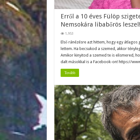
Erről a 10 éves Fülöp sziget
Nemsokára libabőrös leszel
1,953
Első ránézésre azt hittem, hogy egy átlagos
lettem. Ha becsukod a szemed, akkor tényleg
Amikor kinyitod a szemed te is elismered, h
dalt másokkal is a Facebook-on! https://w
Tovább