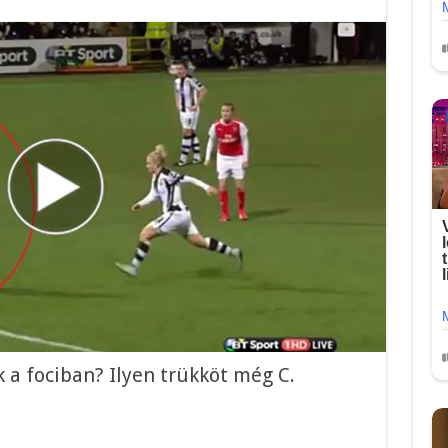
k a fociban? Ilyen trükköt még C.