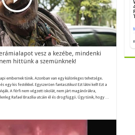
kerámialapot vesz a kezébe, mindenki
nem hittünk a szemünknek!
öznapi embernek tűnik. Azonban van egy különleges tehetsége.
s egy kis festékkel. Egyszerűen fantasztikus! Ezt látni kell! Ezt a
ívják. A férfi nem végzett iskolát, nem járt magánórákra,
lenleg Rafael Brazília utcáin él és drogfüggő. Úgy tűnik, hogy …