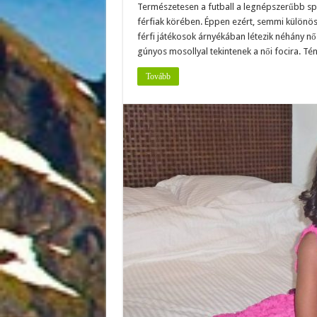
Természetesen a futball a legnépszerűbb spo
férfiak körében. Éppen ezért, semmi különös
férfi játékosok árnyékában létezik néhány nő 
gúnyos mosollyal tekintenek a női focira. Té
Tovább