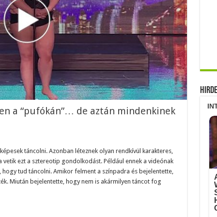
Hird
zen a “pufókán”… de aztán mindenkinek
képesek táncolni. Azonban léteznek olyan rendkívül karakteres,
a vetik ezt a sztereotip gondolkodást. Például ennek a videónak
hogy tud táncolni. Amikor felment a színpadra és bejelentette,
ék. Miután bejelentette, hogy nem is akármilyen táncot fog