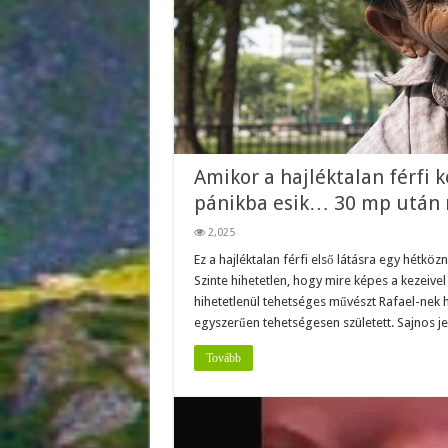
Amikor a hajléktalan férfi 
pánikba esik… 30 mp után 
2,025
Ez a hajléktalan férfi első látásra egy hétk
Szinte hihetetlen, hogy mire képes a kezeivel é
hihetetlenül tehetséges művészt Rafael-nek h
egyszerűen tehetségesen született. Sajnos je
Tovább