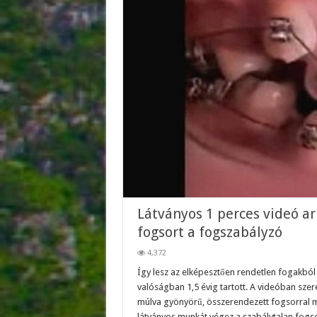
Látványos 1 perces videó arr
fogsort a fogszabályzó
4,372
Így lesz az elképesztően rendetlen fogakból 
valóságban 1,5 évig tartott. A videóban szer
múlva gyönyörű, összerendezett fogsorral mos
látványos munkát végez a szabálytalan fog