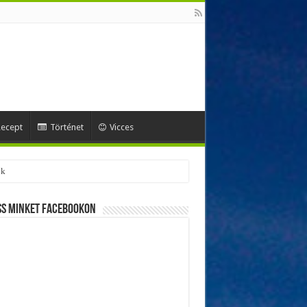
ecept
Történet
Vicces
ok
ss minket Facebookon