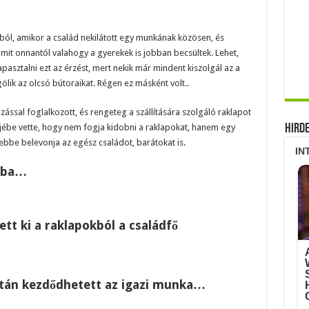
ól, amikor a család nekilátott egy munkának közösen, és
it onnantól valahogy a gyerekek is jobban becsültek. Lehet,
sztalni ezt az érzést, mert nekik már mindent kiszolgál az a
gölik az olcsó bútoraikat. Régen ez másként volt..
zással foglalkozott, és rengeteg a szállítására szolgáló raklapot
ejébe vette, hogy nem fogja kidobni a raklapokat, hanem egy
Hird
 ebbe belevonja az egész családot, barátokat is.
ába…
tt ki a raklapokból a családfő
után kezdődhetett az igazi munka…