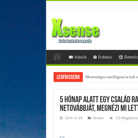
Videók
Érdekes
Életmó
Legfrissebb
Mesterséges-intelligencia-lufi
Az övtáskák továbbra is trendik
5 hónap alatt egy család r
netovábbját, megnézi mi let
2014-12-29
Kreatív
132 Megtekint