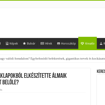
d
Képek
Bulvár
Hírek
Horoszkóp
Kreatív
R
 vagy valódi forradalom? Egybefonódó befektetések, gigantikus tervek és kockázat
 – nézd meg, milyen stílusokhoz illenek!
Kere
aklapokból elkészítette álmaik
t belőle?
és