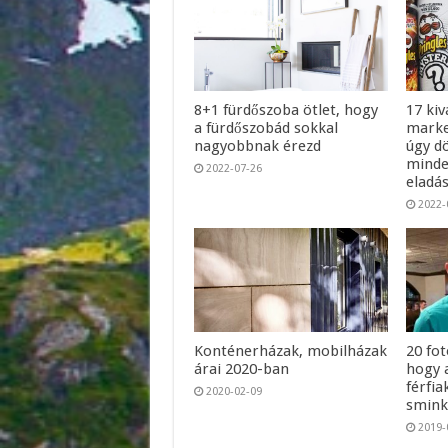
8+1 fürdőszoba ötlet, hogy
17 kiv
a fürdőszobád sokkal
marke
nagyobbnak érezd
úgy d
minde
2022-07-26
eladá
2022-
Konténerházak, mobilházak
20 fot
árai 2020-ban
hogy a
férfi
2020-02-09
smin
2019-