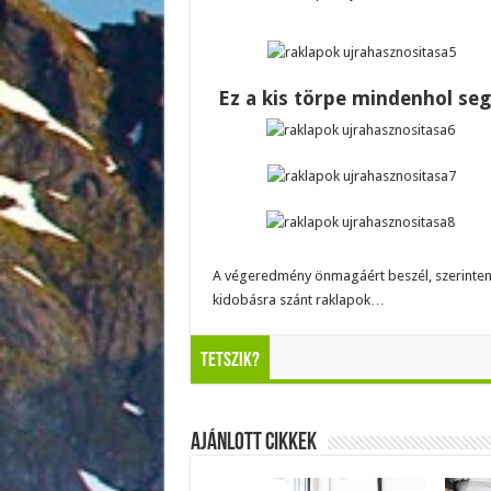
Ez a kis törpe mindenhol seg
A végeredmény önmagáért beszél, szerintem
kidobásra szánt raklapok…
Tetszik?
Ajánlott Cikkek