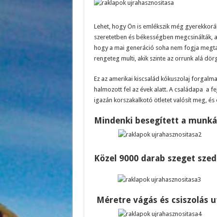
Lehet, hogy Ön is emlékszik még gyerekkoráb
szeretetben és békességben megcsinálták, am
hogy a mai generáció soha nem fogja megtapa
rengeteg multi, akik szinte az orrunk alá dör
Ez az amerikai kiscsalád kókuszolaj forgalma
halmozott fel az évek alatt. A családapa a f
igazán korszakalkotó ötletet valósít meg, és
Mindenki besegített a munk
Közel 9000 darab szeget szede
Méretre vágás és csiszolás 