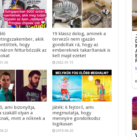
áló
19 klassz dolog, aminek a
tingszakember, akik
tervezői nem igazán
öntöttek, hogy
gondoltak rá, hogy az
náron felturbózzák az
embereknek takarítaniuk is
sokat
kell majd ezeket
01-26
2022-01-15
ó, ami bizonyítja,
Játék: 6 fejtörő, ami
 szakáll olyan a
megmutatja, hogy
aknak, mint a nőknek a
mennyire gondolkodsz
k
logikusan
04-22
2019-04-20