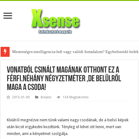
Mesterséges-intelligencia-lufi vagy valódi forradalom? Egybefonódó befekt
Az övtáskák továbbra is trendik – nézd meg, milyen stílusokhoz illenek!
Vonatból csinált magának otthont ez a
férfi.Néhány négyzetméter ,de belülről
maga a csoda!
2015-01-09
Kreatív
134 Megtekintés
Kívülről megnézve nem tűnik valami nagy csodának, de a belső képek
után kicsit irigykedni kezdtünk. Tényleg el lehet ott lenni, mert van
minden, ami a kényelmet szolgálja.